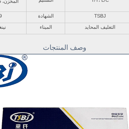
T/T، L/C
التسليم
TSBJ
الشهادة
9
التغليف المحايد
الميناء
نين
وصف المنتجات