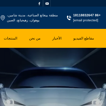
+86 18118832647
منطقة بينغانغ الصناعية، مدينة شامين،
[email protected]
يوهوان، زهيجيانغ، الصين
مقاطع الفيديو
الأخبار
من نحن
المنتجات