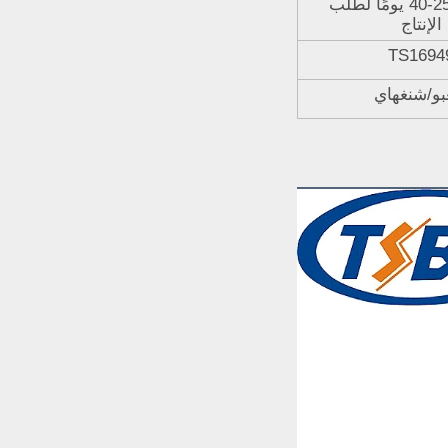
المخزن، 25-40 يومًا لطلب
الإنتاج
TS1694
غبو/شنغهاي