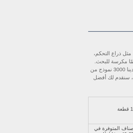
نحن صانع أصلي (OEM)، شركتنا تنتج عددًا كبيرًا من قطع الغيار للتعليق السيارات. مثل ذراع التحكم، 
،ذراع الربط، وما إلى ذلك. شركتنا كانت دائمًا مكرسة للبحث. 
لذلك، لدينا التصميم الأحدث، السعر التنافسي والمنتجات ذات الجودة العالية. حاليًا، لدينا 3000 نموذج من 
المنتجات، إذا كان لديك أي أسئلة، لا تتردد في التواصل مع خدمة العملاء الخاصة بنا، سنقدم لك أفضل 
1 قطعة
للأصناف المتوفرة في