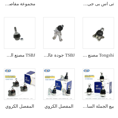
تى اس بى جى مصنع قطع غيار سيارات ذات جودة عالية المفصل الكروي ليس/يمين للسيارات تويوتا كورولا 19- رقم الأصلي: 43330-09A70
مجموعة مفاصل الكرات للتعليق والقيادة ذات الجودة العالية بالجملة لسيارات هوندا الأصلي: 51220-TR0-A01
Tongshi مصنع الجملة عالي الجودة لمفصل الكرة لـ MITSUBISHI PAJERO الأصلي MB860829
TSBJ جودة عالية مصنع الجملة مفصل كروي للـ MITSUBISHI PAJERO الأصلي MB831037
TSBJ مصنع الجملة عالي الجودة للمفاصل الكرة لـ GRAND CHEROKEE IV (WK, WK2) 2011- الأصلي 68069647AA CH-ES-13883
المفصل الكروي
المفصل الكروي
بيع الجملة الساخن من المصنع مجموعة كاملة من أجزاء الهيكل汽車 مثل مفصل الكرة لـ VW ID.4/ID.6 OE:1ED407365