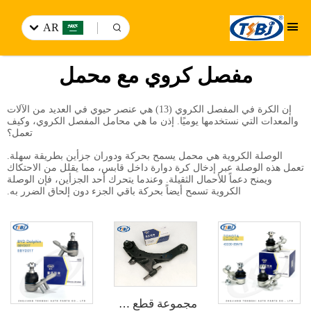
AR
مفصل كروي مع محمل
إن الكرة في المفصل الكروي (13) هي عنصر حيوي في العديد من الآلات
والمعدات التي نستخدمها يوميًا. إذن ما هي محامل المفصل الكروي، وكيف
تعمل؟
الوصلة الكروية هي محمل يسمح بحركة ودوران جزأين بطريقة سهلة.
تعمل هذه الوصلة عبر إدخال كرة دوارة داخل قابس، مما يقلل من الاحتكاك
ويمنح دعماً للأحمال الثقيلة. وعندما يتحرك أحد الجزأين، فإن الوصلة
الكروية تسمح أيضاً بحركة باقي الجزء دون إلحاق الضرر به.
مجموعة قطع غيار السيارات ذات جودة عالية تي رود إند بال جوينت كونترول آرم لسيارة هيونداي إلانترا الأصلية رقم 54501-2D000 55530-17010