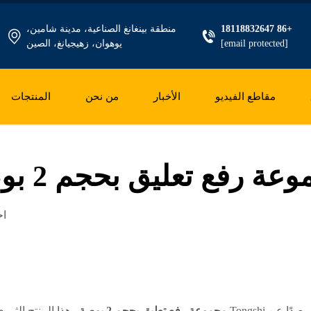
+86 18118832647
منطقة بينغانغ الصناعية، مدينة شامين،
[email protected]
يوهوان، زهيجيانغ، الصين
مقاطع الفيديو
الأخبار
من نحن
المنتجات
عة رفع تعليق بحجم 2 بوصة
اح
عن Tongshi
مجموعة رفع تعليق بحجم 2 بوصة
. هذا المنتج الثو