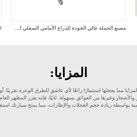
FAW HO
مصنع الجملة عالي الجودة للذراع الأمامي السفلي لسيارات شيفروليه مالibu الأصلي OE 23421068 23421069
المزايا:
شجار وغيرها من العوائق بسهولة. ثانيًا، فإنه يعزز المظهر العام لل
ة بواسطة زيادة حجم العجلات والإطارات، مما يمنح سيارتك استقرارً