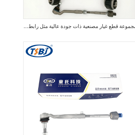
مجموعة قطع غيار مصنعية ذات جودة عالية مثل رابط العجلة وموصل الكرسي والذراع التحكم لسيارات بي إم دبليو X5 E53 أصلي 31121096170 31126760276