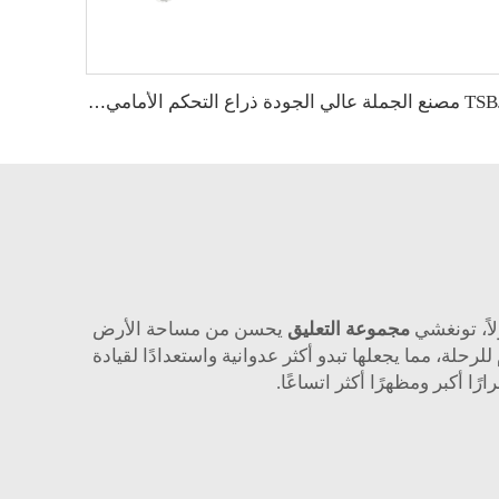
TSBJ مصنع الجملة عالي الجودة ذراع التحكم الأمامي السفلي لسيارات بي إم دبليو سلسلة 5 G38 الأصلي 32106868688 32106868689
مجموعة التعليق
يحسن من مساحة الأرض
رحلة، مما يجعلها تبدو أكثر عدوانية واستعدادًا لقيادة
ا أكبر ومظهرًا أكثر اتساعًا.