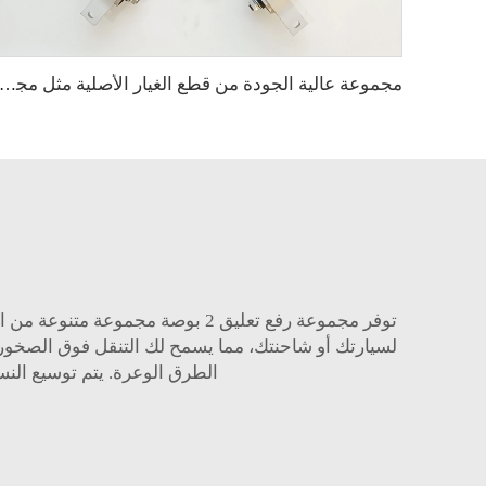
مجموعة عالية الجودة من قطع الغيار الأصلية مثل مجموعة اتصال الكرة وذراع التحكم لسيارات NGQI
توفر مجموعة رفع تعليق 2 بوصة مجموعة متنوعة من المزايا مما يجعلها استثمارًا رائعًا لأي عاشق للطرق الوعرة تقريبًا. أولاً، تونغشي
لسيارتك أو شاحنتك، مما يسمح لك التنقل فوق الصخور والأ
الطرق الوعرة. يتم توسيع النسب