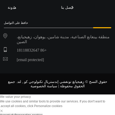
اتصل بنا
مدونة
حافظ على التواصل
منطقة بينغانغ الصناعية، مدينة شامين، يوهوان، زهيجيانغ،
الصين
+86 18118832647
[email protected]
حقوق النسخ © زهيجيانغ تونغشي إندستريال تكنولوجي كو., لتد. جميع
الحقوق محفوظة |
سياسة الخصوصية
We value your privacy
We use cookies and similar tools to provide our services. If you don't want to
accept all cookies, click Personalize cookies.