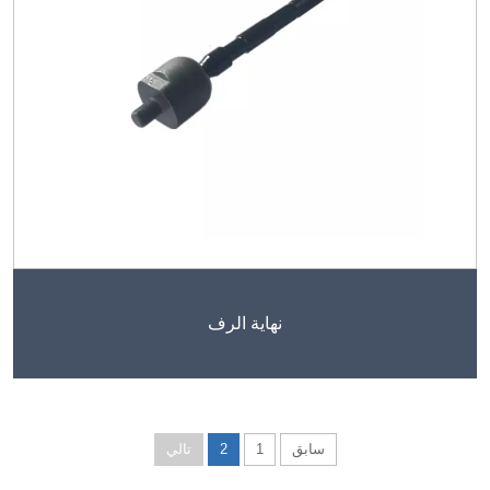
نهاية الرف
سابق
1
2
تالي