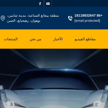
+86 18118832647
منطقة بينغانغ الصناعية، مدينة شامين،
[email protected]
يوهوان، زهيجيانغ، الصين
مقاطع الفيديو
الأخبار
من نحن
المنتجات