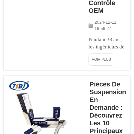
Contrôle
de contrôle
pendant 38 ans,
OEM
et nous sommes
2024-12-11
encore en
16:56:27
action...
Pendant 38 ans,
les ingénieurs de
votre fournisseur
VOIR PLUS
de bras de
contrôle de
confiance ont
travaillé avec
Pièces De
diligence pour
Suspension
offrir une
En
expérience de
Demande :
qualité
Découvrez
supérieure avec
Les 10
chacun de leurs
Principaux
produits. Un