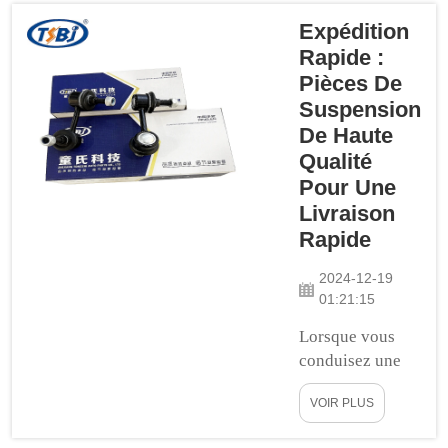
agaçantes que
devoir réparer
Expédition
votre véhicule,
Rapide :
mais de devoir
Pièces De
attendre des
Suspension
semaines pour que
De Haute
les pièces arrivent.
Qualité
Eh bien, les pièces
Pour Une
expédiées
Livraison
rapidement
Rapide
peuvent beaucoup
aider à résoudre ce
2024-12-19
problème ! Ces
01:21:15
pièces sont ...
Lorsque vous
conduisez une
voiture, vous
VOIR PLUS
devez vous
sentir