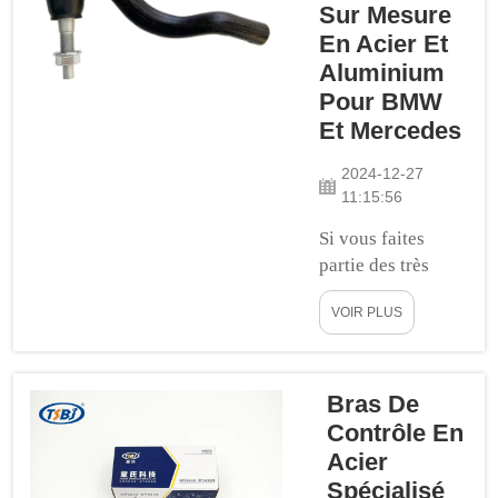
et coûteuses sur
Sur Mesure
le marché
En Acier Et
mondial. Le
Aluminium
meilleur modèle
Pour BMW
de voiture en
Et Mercedes
vente.
Aujourd'hui sur
2024-12-27
Clutch, nous
11:15:56
abordons
Si vous faites
quelque chose
partie des très
qui est assez
rares et privilégiés
essentiel pour
VOIR PLUS
propriétaires de
ces voitures - la
BMW ou
suspension...
Mercedes qui en
sont actuellement
Bras De
là, alors vous
Contrôle En
savez
Acier
probablement
Spécialisé