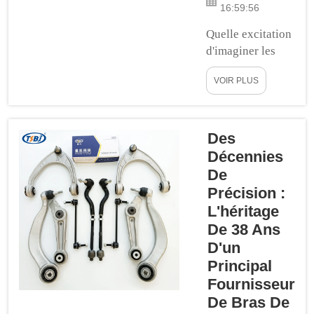
16:59:56
Quelle excitation
d'imaginer les
choses
VOIR PLUS
s'améliorer et
même évoluer.
Bien sûr, la
réalité est
Des
similaire en ce
Décennies
qui concerne
De
pourquoi et
Précision :
comment nous
L'héritage
fabriquons nos
De 38 Ans
bras de contrôle
D'un
OEM. Notre
Principal
équipe s'est
Fournisseur
efforcée de
De Bras De
produire des bras