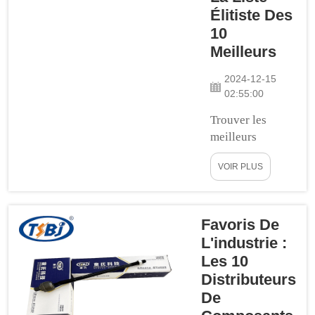
votre conduite
Élitiste Des
plus douce et
10
beaucoup plus
Meilleurs
confortable. Ces
pièces absorbent
2024-12-15
certains des
02:55:00
chocs et des
bosses lorsque
Trouver les
vous roulez sur
meilleurs
des routes
produits de
VOIR PLUS
accidentées, afin
suspension à des
que...
prix de gros est
une tâche
délicate. Vous
Favoris De
souhaitez des
L'industrie :
articles de haute
Les 10
qualité sans
Distributeurs
dépenser trop.
De
De nombreuses