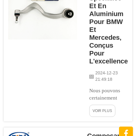
combien il est
Et En
essentiel que votre
Aluminium
voiture ait une
Pour BMW
belle allure non
Et
seulement à
Mercedes,
l'extérieur, mais
Conçus
aussi depuis le
Pour
volant. Vous
pouvez posséder
L'excellence
un...
2024-12-23
21:49:18
Nous pouvons
certainement
vous le dire ;
VOIR PLUS
BMW et
Mercedes, c'est
une expérience.
Parce qu'ils
Composants