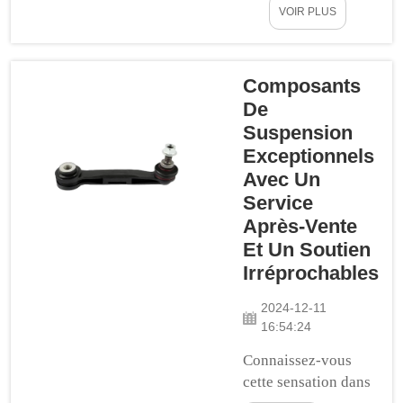
VOIR PLUS
importantes...
autant que nous
sommes
préférons une
conduite douce
Composants
et confortable !
De
Parce que nous
Suspension
devons nous
Exceptionnels
sentir bien
Avec Un
pendant le
Service
voyage ! Mais
Après-Vente
avez-vous déjà
Et Un Soutien
pensé au confort
Irréprochables
et à la sécurité
qui rendent la
2024-12-11
voiture stable,
16:54:24
tout cela revient-
Connaissez-vous
il à une seule
cette sensation dans
chose : la