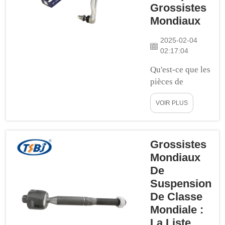
Grossistes
système de
Mondiaux
suspension
automobile
2025-02-04
comprend
02:17:04
plusieurs pièces
Qu'est-ce que les
comme les bras
pièces de
de suspension,
suspension ? Les
qui sont très
VOIR PLUS
pièces de
importantes...
suspension d'une
voiture font
partie des
Grossistes
composants
Mondiaux
cruciaux qui
De
déterminent un
Suspension
segment
De Classe
automobile.
Mondiale :
Elles rendent
La Liste