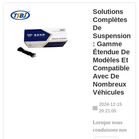
extrêmement à
l'aise. Cela peut
Solutions
entraîner une
Complètes
expérience de
De
conduite
Suspension
misérable pour
: Gamme
vous et vos
Étendue De
passagers, les
Modèles Et
routes
Compatible
accidentées
Avec De
affectant
Nombreux
négativement le
Véhicules
confort. C'est
pourquoi les
2024-12-15
pièces de
20:21:05
suspension sont
connues pour
Lorsque nous
être某些 des
conduisons nos
plus
voitures, tous