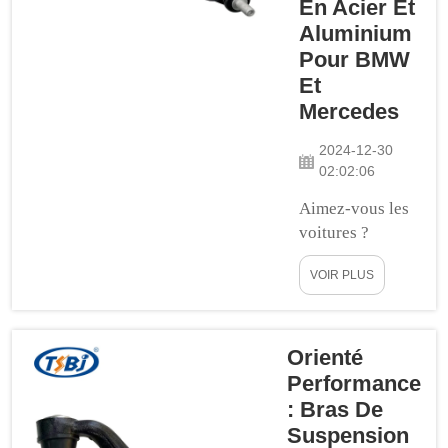
En Acier Et
maintiennent une
Aluminium
conduite douce. Si
Pour BMW
l'une de ces pièces
Et
se casse ou est
Mercedes
endommagée...
2024-12-30
02:02:06
Aimez-vous les
voitures ?
Connaissez-vous
VOIR PLUS
BMW et
Mercedes ? Bien
que ce soient
deux des
Orienté
marques
Performance
automobiles les
: Bras De
plus populaires
Suspension