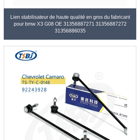
Lien stabilisateur de haute qualité en gros du fabricant
pour bmw X3 G08 OE 31356887271 31356887272
31356886035