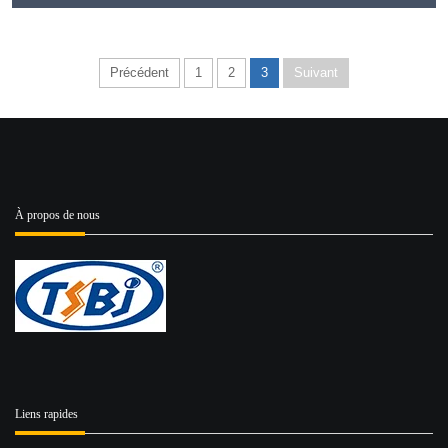
Précédent
1
2
3
Suivant
À propos de nous
Liens rapides