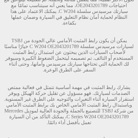
احتياجات OE2043201789، مما يعني أنه سيتناسب تمامًا مع
سيارتك مرسيدس سلسلة C W204. يمكنك الاعتماد على هذا
النظام لحماية أمان نظام التعليق في السيارة وضمان عملها
بكفاءة.
يمكن أن يكون رابط المثبت الأمامي عالي الجودة من TSBJ
لسيارات مرسيدس سلسلة C W204 OE2043201789 خيارًا مناسبًا
لأصحاب السيارات الذين يبحثون عن استبدال رابط المثبت
المستخدم أو التالف. تم تصميمه ليتحمل الضغوط الكبيرة وسيوفر
لك الحماية التي تحتاجها سيارتك مرسيدس وأمانها، وحتى أثناء
السفر على الطرق الوعرة.
يشارك رابط المثبت في مهمة أساسية تتمثل في فعالية ممتص
الصدمات لسيارتك. فهو مسؤول عن تقليل حركة الهيكل ويوفر
استقرار السيارة أثناء التغيرات والتوجيه على الطرق غير المستوية.
وباستبدال رابط المثبت الأمامي الخاص بك برابط المثبت الأمامي
من شركة TSBJ للتصنيع بالجملة والجودة العالية لموديل Mercedes
C Series W204 OE2043201789، يمكنك التأكد من أن السيارة
تعمل بأفضل أداء دائمًا.