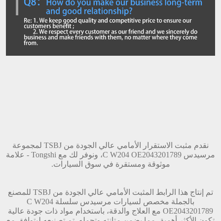
نقدم مثبت الاستقرار الأمامي عالي الجودة من TSBJ لمجموعة
مرسيدس C W204 OE2043201789، ونوفر لك مع Tongshi - علامة
موثوقة ومستقرة في سوق السيارات.
تم إنتاج هذا الرابط المثبت الأمامي عالي الجودة من TSBJ للمصنع
بالجملة مخصص لسيارات مرسيدس سلسلة C W204
OE2043201789 مع العلاج والدقة، باستخدام مواد ذات جودة عالية
تكون الأكثر أهمية، مما يضمن متانته وتحمله. تم تصنيعه ليتوافق مع