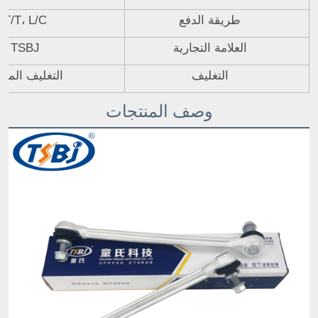
طريقة الدفع
T/T، L/C
العلامة التجارية
TSBJ
التغليف
التغليف المحا
وصف المنتجات