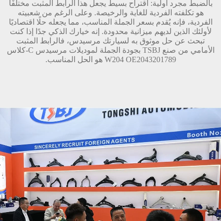
بالضبط مجرد أولية: اقتراح بسيط يجعل هذا الرابط المثبت مختلفًا
هو تكلفته الفردية للغاية والرخيصة. وعلى الرغم من شعبيته
الفردية، فإنه يُقدم بسعر الجملة المناسب، مما يجعله حلًا اقتصاديًا
لأولئك الذين لديهم ميزانية محدودة. إنه خيارك الذكي جدًا إذا كنت
تبحث عن حل موثوق به لسيارتك مرسيدس، فالرابط المثبت
الأمامي من صنع TSBJ بجودة الجملة لموديلات مرسيدس C-كلاس
W204 OE2043201789 هو الحل المناسب.