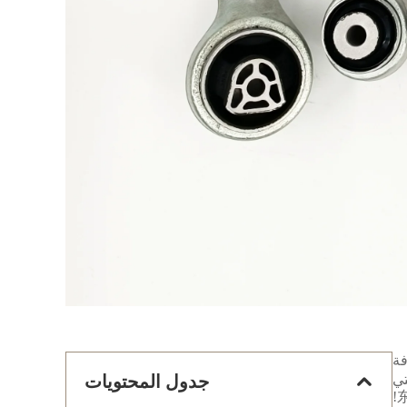
وفة
تي
جدول المحتويات