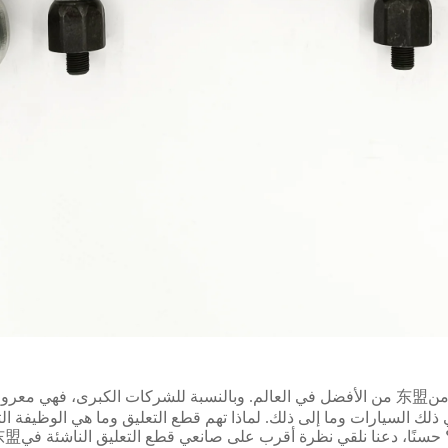
تعد العديد من شركات تصنيع قطع التعليق من东盟 من الأفضل في العالم. وبالنسبة للشركات الكبرى، فهي معر
لك السيارات وما إلى ذلك. لماذا تهم قطع التعليق وما هي الوظيفة ال
 حسنًا، دعنا نلقي نظرة أقرب على صانعي قطع التعليق الناشئة في东盟!