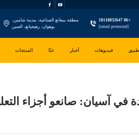
+86 18118832647
منطقة بينغانغ الصناعية، مدينة شامين،
[email protected]
يوهوان، زهيجيانغ، الصين
طبيق
فيديوهات
أخبار
عنّا
المنتجات
ة في آسيان: صانعو أجزاء التعل