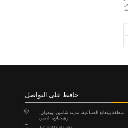
ين
ت.
حافظ على التواصل
منطقة بينغانغ الصناعية، مدينة شامين، يوهوان،
زهيجيانغ، الصين
+86 18118832647