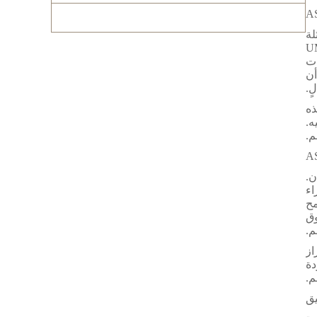
في ASEAN. أحد الأمثلة
ة KYB Corporation اليابانية وشركة UMW
ات
نك أن
ٍ.
قرها إندونيسيا. PT Struceng Adhitama Mediatama، هذه
يه.
ان.
ميم أجزاء
مح
وق
م.
راز
دة
م.
يق