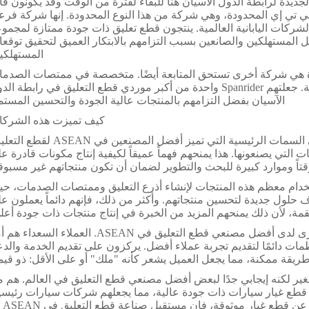
ديدة لرابطة الدول الآسيان هنا للبقاء لفترة من الوقت وقد يكونون قا
 تي إي المحدودة، وهي شركة من هذا النوع المحدودة. إنها شركة فرع
لشركات اليابانية العالمية. ينتجون قطع تعليق ذات جودة ممتازة لمجمو
 المستهلكين والصانعين بسبب التزامهم بالابتكار العميق لتحقيق توقع
المستهلكي
YSS Suspension (T) المحدودة هي شركة أخرى تستحق المتابعة أيضًا. متخصصة في ممتصات الصد
وقطع التعليق للموتورات وكذلك الدراجات الرباعية. جعلتهم Spanrider واحدة من أكبر موردي قطع التعليق في رابطة 
الآسيان بفضل التزامهم بالمنتجات عالية الجودة والتحسين المستم
كيف تميزت هذه الشرك
الآن وبلا تأخير، ستتمكن من معرفة ما هي السمات الرئيسية التي تميز أفضل المصنعين في AN
ات التي يصنعونها. هذا يمنحهم فهماً عميقاً لكيفية إنتاج مكونات قادرة ع
اً وموارد كبيرة للبحث والتطوير لضمان أن تكون منتجاتهم غير مسبوق
استخدام معظم هذه المنتجات لإنشاء أذرع التعليق وممتصات الصدمات، ح
صنعين في ASEAN في اكتشاف حلول جديدة لتحسين منتجاتهم. وأكثر من ذلك، فإنهم دائماً يعملون 
لقمة، لأن ذلك يمنحهم المزيد من الخبرة في إنتاج منتجات ذات جودة أعل
أخيرًا، تحقيق رضا العملاء هو خاصية أساسية أخرى لدى أفضل مصنعي قطع التعليق في ASEAN. العملاء السع
مات دائمًا لتقديم تجربة عملاء أفضل. يركزون على تقديم الخدمة والد
ريقة ممكنة، مما يجعل العميل يشعر كأنه "ملك" أو على الأقل: ذو قيم
نطقة ASEAN هي منزل صغير لكنه إيجابي جدًا لبعض أفضل مصنعي قطع التعليق في العالم. هم 
قطع غيار سيارات ذات جودة عالية، مما يجعلهم شركات سيارات رئيسي
لمصنعي السيارات والمس