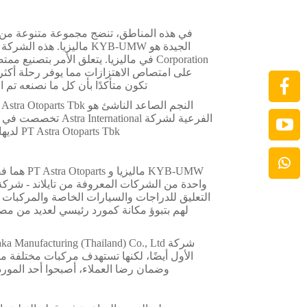
Corporation في ماليزيا. يتعلق الأمر 
تكون متأكدًا بأن كل ما نصنعه تم ا
الفرعية لشركة onal
PT Astra Otoparts Tbk لديها بالفعل منتجات جيدة جدًا، وهم يسعون لرضا العملاء بأفضل خدمة ودعم.
KYB-UMW م
التعليق للدراجات والسيارات الخاصة والمركبات ال
لهم بتبوؤ مكانة كمورد رئيسي لعديد من م
الأول أيضًا، لكنها تستهدف مركبات مختلفة مث
وضمان رضا العملاء، أصبحوا أحد المور