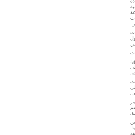
دة
ية
عة
ات
ن.
مات
الدول
ر.
ات
ASE لقطع التعليق!
لى
ة.
يث
على
ى.
داء هم أمر
عم
ة.
من
ة.
تهلكين الذين يبحثون عن قطع غيار موثوقة، فإن مستقبل صناعة قطع التعليق في ASEAN هو