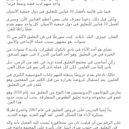
واحد منهم لديه قصة ونمط فريد!
فيما يلي قائمة بأفضل 10 فنانين للتعليق في دول جمعية الآسيان
ولكن قبل ذلك، دعونا نتعرف على بعض أعظم الفنانين الآن، وسنرى
أفضل 10 فنانين للتعليق في دول جمعية الآسيان. كل واحد منهم يقدم
شيئًا رائعًا للفن.
الفنان: جيبزي، البلد: تايلاند. كنت متورطًا في فن التعليق لأكثر من 10
سنوات. هو مشهور بسبب عمله الإبداعي والأنيق.
تشاي هو أحد الآباء في نادي بانكوك للطيران، ولديه 8 سنوات من
الخبرة في فن التعليق. وهو أحد الفنانين الذين لا غنى عنهم كمدقق.
ركن أساسي في مجتمع التعليق لمدة تزيد عن عقد من الزمن، ديل
يأتي إلينا من الفلبين. لكن كل عمله أدى إلى نمو في شكل الفن.
حاليًا، بادجاو يقدم عروضًا مذهلة للمهرجانات الموسيقية الكبرى في
الفلبين. يتم استقبال عروضه بحرارة من قبل الكثير من المعجبين وهو
مُقدر في فن التعليق.
يمارس اليوغانيون الإندونيسيون هذا النوع من التعليق منذ عام 2010 وهو
عضو في مجموعة وحدة تعليق الطقوس المتطرفة. يحب أن يمدد حدود
هذا الفن.
بدأ إيسا التدريب على عروض التعليق في عام 2007 واخترع طرقًا
مبتكرة لأداء هذا الشكل الفني. لقد ألهم العديد بنهجه الجديد.
على الرغم من أن فيليب تان من سنغافورة يُنسب إليه الفضل بأنه والد
فن التعليق في جنوب شرق آسيا. فإن تأثيره على المجتمع واضح في