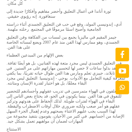
كل مكان.
ثورة أناندا في أعمال التعليق وأحضر مفاهيم وأفكارًا جديدة إلى
سنغافورة. إنه رؤيوي حقيقي.
أدي، إندونيسي المولد، وقع في حب فن التعليق الجسدي أثناء دراسته
الجامعية وأصبح اسمًا مرموقًا في المجتمع. رحلته ملهمة.
جيمز المقيم في ماليزيا يجمع بين لمسات من الفكاهة وفن التعليق
الجسدي، وهو ممارس لهذا الفن منذ عام 2007 ويضع لمساته الخاصة
على هذا الفن.
بعض الإلهام من المبدعين العظماء
فن التعليق الجسدي ليس مجرد متعة لهذه الفنانين، بل هو أيضًا ثقافة.
لقد بذلوا ساعات لا حصر لها لتحسين مهاراتهم على مر السنين. في
تايلاند، جيبزي تعلم ومارس هذا الفن طوال حياته تقريبًا، بما يكفي
لمعرفة كيفية التعامل مع الأدوات. يوجي - إندونيسيا: التعليق ليس مجرد
البقاء معلقًا، بل هو اختبار لقدرة الإنسان ومتانته.
المعلقون في الهواء متمرسين في تدريب عقولهم وأجسادهم للتحضير
للتفوق في هذا الفن. بينما يكونون في الجو، قد يحتاج بعض الناس إلى
البقاء في الهواء لفترات طويلة. لذلك الحفاظ على هدوئهم وتركيز
عقلهم هو أمر صعب ولكنه ضروري خلال أوقات الاضطراب واليقظة.
لهذا السبب يجب عليهم الاعتناء بصحتهم وعدم إهمال الجزء السهل
الإصابة من أجسامهم. في كثير من الأحيان، يقومون بتنفيذ مجموعة من
المهارات لضمان أن مواهبهم تعمل بشكل جيد.
الاستنتاج