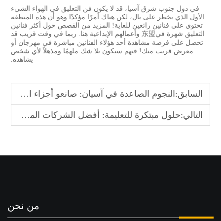
في دول جنوب شرق آسيا، قد لا يكون فن التعليق في الهواء الشيء
الأول الذي يخطر على بال، لكن هناك أمرًا مؤكدًا وهو أن هذه المنطقة
تحتوي على فنانين رائعين للغاية! المزيد من القصص حول أكثر فنانين
التعليق شهرة في东盟 وأعمالهم الإبداعية هنا. ربما في وقت قريب قد
تحصل على فرصة مشاهدة أحد هؤلاء الفنانين مباشرة في مهرجان أو
معرض قريب منك! فنهم سيكون بلا شك ملهمًا ومذهلاً لأي شخص
يشاهده.
السابق:
النجوم الصاعدة في آسيان: صانعو أجزاء التعليق الرئيسيون
التالي:
حلول مبتكرة للتعليمة: أفضل الشركات المصنعة في جنوب شرق آسيا
من نحن