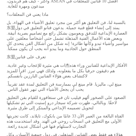
أفضل 10 فنانين للمعلقات في ASEAN وأكثر - كيف هم فريدون،
مبدعون ومهرة للغاية.
ماذا يعني فن المعلقات؟
بالنسبة لنا، فن التعليق هو أكثر من مجرد تعليق الأشياء في الهواء، بل
يمتد إلى إنشاء قطع فنية جميلة. يدعون فنانو التعليق في دول东盟
العصارة الإبداعية للتدفق ويعومون بشكل رائع مع تصاميم بصرية أنيقة.
وبعض هذه الأعمال الفنية المذهلة تشمل حتى أشخاصاً معلقين على
مواسير وأشياء تبدو وكأنها طائرة! إنه شكل من أشكال الفن يتحدى كل
المنطق حول الجاذبية وما يبدو أنه يجب أن يكون ممكناً.
تعرف على فنانين东盟
الأفكار الإبداعية للفنانين وراء هذه杰ات هي مثيرة للإعجاب وغير عادية.
هم دقيقون حرفياً بكل ما يفعلونه، ولذلك فهي تبرز. اقرأ للمزيد
لاكتشاف بعض هؤلاء الفنانين البارزين بأنفسكم.
مينغ لي، ماليزيا. قام مينغ لي بممارسة فن التعليق لمدة عقد تقريباً.
يحب أن يجعل الأشياء التي تبهر عقول الناس.
الصعود على الصخور ألهم فيليب تان في سنغافورة للقيام بفن التعليق
لاحقًا. وبالتالي، ظهرت شركة سيجار درو إستيت التي تم تشكيلها
لتحويل تصميمه الإبداعي والمبتكِر إلى طرق مثيرة.
الفتاة البالغة من العمر الآن 33 عامًا من بانكوك، تايلاند، كانت تجربتها
الأولى مع التعليق في انسحاب روحي في الهند. وقد استخدمت هذه
التجارب لاستلهام فنها في أشكال عديدة رائعة.
هؤلاء هم فقط بعض الفنانين المذهلين في دول جمعية الآسيان، وكل