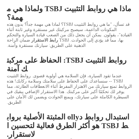
ماذا هي روابط التثبيت TSBJ ولماذا هي م
همة؟
قد تسأل، "ما هي روابط التثبيت TSBJ؟ لماذا هي مهمة جداً؟ بدون هذه
المكونات الداعمة، سيصبح مركبتك غير مستقرة وغير ثابتة أثناء
القيادة"، يقولون. يمكن أن يجعل ذلك من الصعب قيادة السيارة والتحكم
بها، مما قد يؤدي إلى الحوادث. TSBJ
رابط الاستقرار
ضمان الراحة
الذهنية على الطريق: سيارتك مستقرة وأمنة.
روابط التثبيت TSBJ: الحفاظ على مركبت
ك آمنة
عندما تقود السيارة، فإن السلامة هي أولوية قصوى. روابط التثبيت
TSBJ -- سنساعدك على الحفاظ على سلامتك وسلامة ركابك! هذه
الروابط تمنع سيارتك من الاهتزاز المفرط أثناء الانعطافات الطارئة، مما
يوفر لك تحكمًا أكبر على مركبتك. هذا الاستقرار الإضافي يبقيك في
السيطرة الكاملة على سيارتك، ويمنع الحوادث ويضمن لك الأمان على
الطريق.
استبدال روابط دolly المثبتة الأصلية برواب
ط TSBJ هو أكثر الطرق فعالية لتحسين ا
لاستقرار.