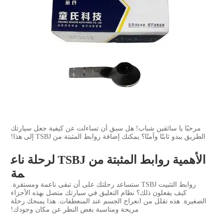
مرحبًا يا سائقين شباب! هل سبق أن تساءلت عن كيفية جعل سيارتك
الطريق يبدو ثابتًا وآمنًا؟ يمكنك إضافة روابط المثبتة من TSBJ إلى هذا!
الأهمية روابط المثبتة من TSBJ لرحلة ناع
مة
روابط التثبيت TSBJ ستساعد رحلتك على أن تبقى ناعمة ومستقرة.
كيف يفعلون ذلك؟ نظام التعليق في سيارتك متصل بهذه الأجزاء
الصغيرة. هذه تقلل من انعراج الجسم عند المنعطفات. هذا يمنحك رحلة
مريحة ومناسبة بغض النظر عن مكان وجودك!