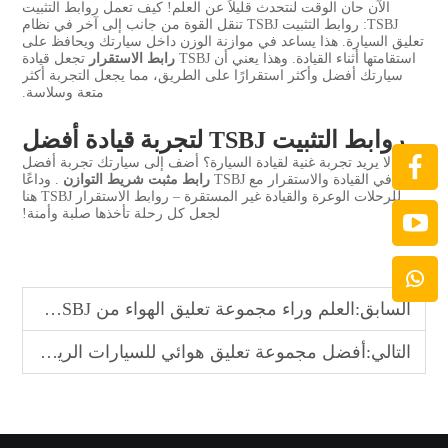
الآن حان الوقت لنتحدث قليلاً عن العلم! كيف تعمل روابط التثبيت
TSBJ: روابط التثبيت TSBJ تنقل القوة من جانب إلى آخر في نظام
تعليق السيارة. هذا يساعد في موازنة الوزن داخل سيارتك ويحافظ على
استقامتها أثناء القيادة. وهذا يعني أن TSBJ
رابط الاستقرار
تجعل قيادة
سيارتك أفضل وأكثر استقرارًا على الطريق، مما يجعل التجربة أكثر
متعة وسلاسة.
روابط التثبيت TSBJ لتجربة قيادة أفضل
من لا يريد تجربة غنية لقيادة السيارة؟ أضف إلى سيارتك تجربة أفضل
في القيادة والاستقرار مع TSBJ
رابط مثبت شريط التوازن
. وداعًا
للرحلات الوعرة والقيادة غير المستقرة – روابط الاستقرار TSBJ هنا
لجعل كل رحلة تأخذها صلبة وأمنة!
السابق:
العلم وراء مجموعة تعليق الهواء من TSBJ لرحلة أفضل
التالي:
أفضل مجموعة تعليق هوائي للسيارات الرياضية من TSBJ