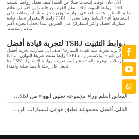
الآن حان الوقت لنتحدث قليلاً عن العلم! كيف تعمل روابط التثبيت
TSBJ: روابط التثبيت TSBJ تنقل القوة من جانب إلى آخر في نظام
تعليق السيارة. هذا يساعد في موازنة الوزن داخل سيارتك ويحافظ على
استقامتها أثناء القيادة. وهذا يعني أن TSBJ
رابط الاستقرار
تجعل قيادة
سيارتك أفضل وأكثر استقرارًا على الطريق، مما يجعل التجربة أكثر
متعة وسلاسة.
روابط التثبيت TSBJ لتجربة قيادة أفضل
من لا يريد تجربة غنية لقيادة السيارة؟ أضف إلى سيارتك تجربة أفضل
في القيادة والاستقرار مع TSBJ
رابط مثبت شريط التوازن
. وداعًا
للرحلات الوعرة والقيادة غير المستقرة – روابط الاستقرار TSBJ هنا
لجعل كل رحلة تأخذها صلبة وأمنة!
السابق:
العلم وراء مجموعة تعليق الهواء من TSBJ لرحلة أفضل
التالي:
أفضل مجموعة تعليق هوائي للسيارات الرياضية من TSBJ