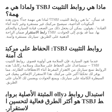
ماذا هي روابط التثبيت TSBJ ولماذا هي م
همة؟
قد تسأل، "ما هي روابط التثبيت TSBJ؟ لماذا هي مهمة جداً؟ بدون هذه
المكونات الداعمة، سيصبح مركبتك غير مستقرة وغير ثابتة أثناء
القيادة"، يقولون. يمكن أن يجعل ذلك من الصعب قيادة السيارة والتحكم
بها، مما قد يؤدي إلى الحوادث. TSBJ
رابط الاستقرار
ضمان الراحة
الذهنية على الطريق: سيارتك مستقرة وأمنة.
روابط التثبيت TSBJ: الحفاظ على مركبت
ك آمنة
عندما تقود السيارة، فإن السلامة هي أولوية قصوى. روابط التثبيت
TSBJ -- سنساعدك على الحفاظ على سلامتك وسلامة ركابك! هذه
الروابط تمنع سيارتك من الاهتزاز المفرط أثناء الانعطافات الطارئة، مما
يوفر لك تحكمًا أكبر على مركبتك. هذا الاستقرار الإضافي يبقيك في
السيطرة الكاملة على سيارتك، ويمنع الحوادث ويضمن لك الأمان على
الطريق.
استبدال روابط دolly المثبتة الأصلية برواب
ط TSBJ هو أكثر الطرق فعالية لتحسين ا
لاستقرار.