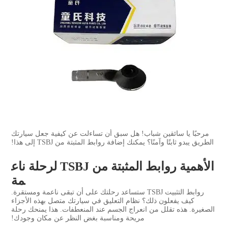
مرحبًا يا سائقين شباب! هل سبق أن تساءلت عن كيفية جعل سيارتك
الطريق يبدو ثابتًا وآمنًا؟ يمكنك إضافة روابط المثبتة من TSBJ إلى هذا!
الأهمية روابط المثبتة من TSBJ لرحلة ناع
مة
روابط التثبيت TSBJ ستساعد رحلتك على أن تبقى ناعمة ومستقرة.
كيف يفعلون ذلك؟ نظام التعليق في سيارتك متصل بهذه الأجزاء
الصغيرة. هذه تقلل من انعراج الجسم عند المنعطفات. هذا يمنحك رحلة
مريحة ومناسبة بغض النظر عن مكان وجودك!