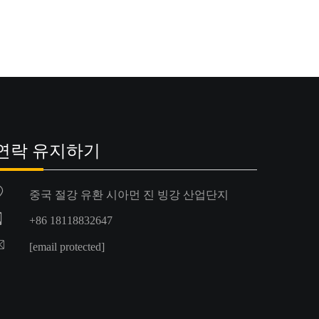
연락 유지하기
중국 절강 유환 시아먼 진 빙강 산업단지
+86 18118832647
[email protected]