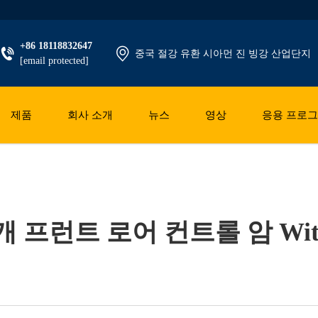
+86 18118832647
중국 절강 유환 시아먼 진 빙강 산업단지
[email protected]
제품
회사 소개
뉴스
영상
응용 프로
 프런트 로어 컨트롤 암 Wi