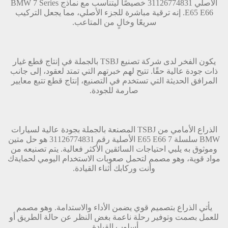
الأصلي 31126774831 خصيصًا ليتناسب مع نماذج BMW 7 Series
E65 E66. إنه ترقية مباشرة للجزء الأصلي، مما يجعل التركيب
سريعًا وخالٍ من المتاعب.
يكون الفخر لدى شركة تصنيع TSBJ بالجملة في إنتاج قطع غيار
ذات جودة عالية حقًا. تتيح لهم خبرتهم التي تمتد لعقود، إلى جانب
المرافق الحديثة التي تستخدم في التصنيع، إنتاج قطع تتبع معايير
صارمة للجودة.
الذراع الأمامي من TSBJ المصنعة بالجملة بجودة عالية لسيارات
BMW سلسلة 7 E65 E66 الأصلية رقم 31126774831 هو حل متين
وموثوق به يلبي احتياجات السائقين الأكثر فعالية. يتم تصنيعه من
مواد قوية، وهو مصمم لتحمل صعوبات الاستخدام اليومي لحمايةك
وأنت وركابك أثناء القيادة.
يأتي الذراع بتصميم قوي يضمن الأداء والاستدامة. وهو مصمم
للعمل بصمت وتوفير رحلة ناعمة بغض النظر عن حالة الطريق أو
أسلوب القيادة.