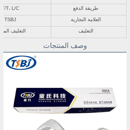
طريقة الدفع
T/T، L/C
العلامة التجارية
TSBJ
التغليف
التغليف المحا
وصف المنتجات