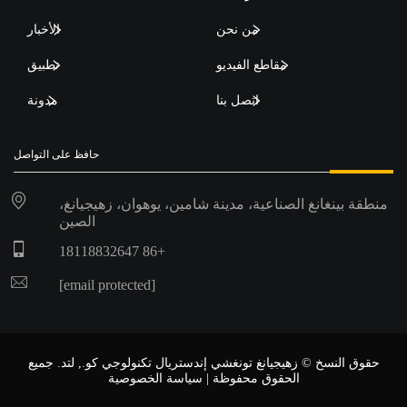
من نحن
الأخبار
مقاطع الفيديو
تطبيق
اتصل بنا
مدونة
حافظ على التواصل
منطقة بينغانغ الصناعية، مدينة شامين، يوهوان، زهيجيانغ،
الصين
+86 18118832647
[email protected]
حقوق النسخ © زهيجيانغ تونغشي إندستريال تكنولوجي كو., لتد. جميع
الحقوق محفوظة |
سياسة الخصوصية