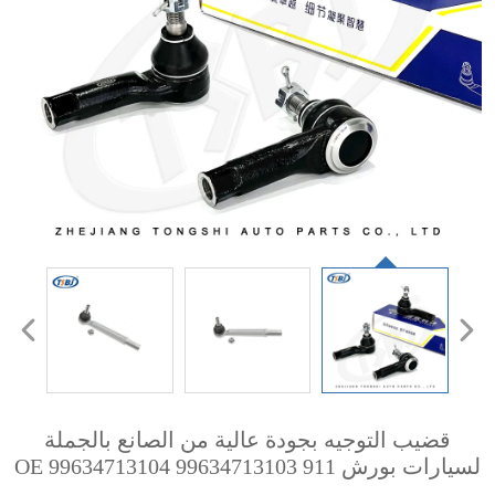
قضيب التوجيه بجودة عالية من الصانع بالجملة
لسيارات بورش 911 OE 99634713104 99634713103