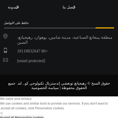
اتصل بنا
المدونة
حافظ على التواصل
منطقة بينغانغ الصناعية، مدينة شامين، يوهوان، زهيجيانغ،
الصين
+86 18118832647
[email protected]
حقوق النسخ © زهيجيانغ تونغشي إندستريال تكنولوجي كو., لتد. جميع
الحقوق محفوظة |
سياسة الخصوصية
We value your privacy
We use cookies and similar tools to provide our services. If you don't want to
accept all cookies, click Personalize cookies.
Accept all
Personalize cookies