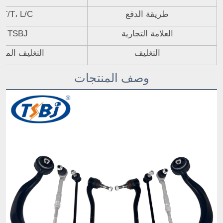
طريقة الدفع
T/T، L/C
العلامة التجارية
TSBJ
التغليف
التغليف المحا
وصف المنتجات