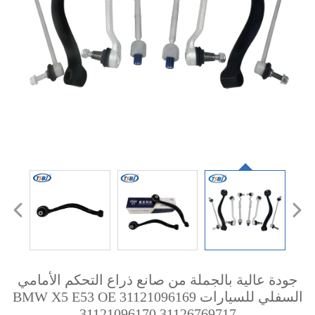
جودة عالية بالجملة من صانع ذراع التحكم الأمامي
السفلي للسيارات BMW X5 E53 OE 31121096169
31121096170 31126769717