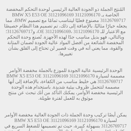
المُنتِج الجملة ذو الجودة العالية الرئيسي لوحدة التحكم المخفضة
الخاصة بـ BMW X5 E53 OE 31121096169 31121096170
31126769717 مصنوع فعليًا ليتناسب تمامًا مع تصميم BMW، مما
يجعله خيارًا مثاليًا. بالإضافة إلى ذلك، تم تصميم هذا النظام خصيصًا
مع الاعتبار للـ OE 31121096169، 31121096170، و31126769717؛
وبالتالي، فهو بديل مناسب جدًا لهذه الأجهزة. تُصنع وحدة التحكم
المخفضة الشائعة من أفضل المواد عالية الجودة لضمان المتانة
والقوة، مما يعني أنه في وقت قصير لن تحتاج إلى القلق بشأن
تغييرها.
الوحدة الرئيسية عالية الجودة للموزع بالجملة مخفضة الأوامر
مصممة لسيارة BMW X5 E53 OE 31121096169 31121096170
31126769717 هي خليط مناسب من الكفاءة، بالإضافة إلى أنها
مصممة لتتحمل ظروف بيئية شديدة. باستخدام هذه الوحدة
الرئيسية مخفضة الأوامر، يمكنك التأكد من أنك تبحث عن منتج
موثوق به للعمل لفترة طويلة.
يمكن أيضًا تركيب وحدة الجملة ذات الجودة العالية مخفضة الأوامر
لسيارة BMW X5 E53 OE 31121096169 31121096170
31126769717 بسهولة كبيرة، حيث تم تصميمها للضغط السريع في