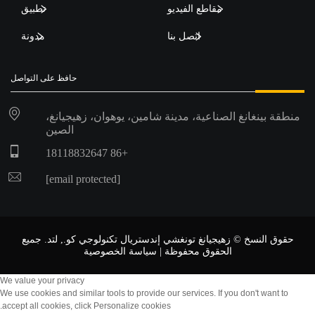
مقاطع الفيديو
تطبيق
اتصل بنا
مدونة
حافظ على التواصل
منطقة بينغانغ الصناعية، مدينة شامين، يوهوان، زهيجيانغ،
الصين
+86 18118832647
[email protected]
حقوق النسخ © زهيجيانغ تونغشي إندستريال تكنولوجي كو., لتد. جميع
الحقوق محفوظة |
سياسة الخصوصية
We value your privacy
We use cookies and similar tools to provide our services. If you don't want to
accept all cookies, click Personalize cookies.