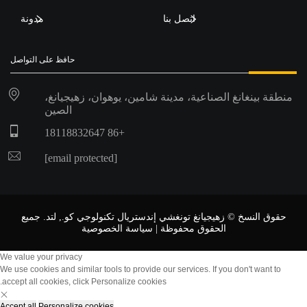
اتصل بنا
مدونة
حافظ على التواصل
منطقة بينغانغ الصناعية، مدينة شامين، يوهوان، زهيجيانغ،
الصين
+86 18118832647
[email protected]
حقوق النسخ © زهيجيانغ تونغشي إندستريال تكنولوجي كو., لتد. جميع
الحقوق محفوظة |
سياسة الخصوصية
We value your privacy
We use cookies and similar tools to provide our services. If you don't want to
accept all cookies, click Personalize cookies.
Accept all
Personalize cookies