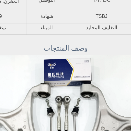
T/T، L/C
التوصيل
TSBJ
شهادة
9
التغليف المحايد
الميناء
نين
وصف المنتجات