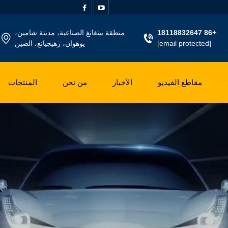
+86 18118832647
منطقة بينغانغ الصناعية، مدينة شامين،
[email protected]
يوهوان، زهيجيانغ، الصين
مقاطع الفيديو
الأخبار
من نحن
المنتجات