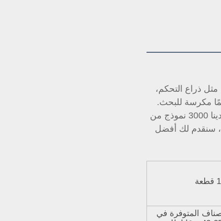
نحن صانع أصلي (OEM)، شركتنا تنتج عددًا كبيرًا من قطع الغيار للتعليق السيارات. مثل ذراع التحكم، 
،ذراع الربط، وما إلى ذلك. شركتنا كانت دائمًا مكرسة للبحث. 
لذلك، لدينا التصميم الأحدث، السعر التنافسي والمنتجات ذات الجودة العالية. حاليًا، لدينا 3000 نموذج من 
المنتجات، إذا كان لديك أي أسئلة، لا تتردد في التواصل مع خدمة العملاء الخاصة بنا، سنقدم لك أفضل 
1 قطعة
للأصناف المتوفرة في