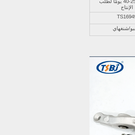
المخزن، 25-40 يومًا لطلب
الإنتاج
TS1694
غبو/شنغهاي