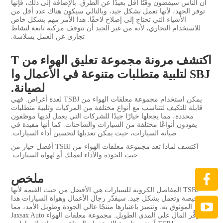
أن الناس سيقضون وقتًا أقل بعيدًا عن الطرق. بالإضافة إلى ذلك، فإنها
توفر الجهد، لأنها تعمل بشكل جيد، وبالتالي سيكون هناك عدد أقل من
الأشياء التي تحتاج إلى إصلاح لاحقًا. هذا الأمر مهم بشكل خاص
للاستخدام التجاري، لأنه من غير الجيد أن تتوقف مركبة تابعة لنشاط
تجاري عن العمل بسلاسة.
اكتشف مرونة مجموعة تعليق الهواء من T
SBJ لتلبية متطلبات متنوعة في الأعمال وا
لصيانة.
يمكن استخدام مجموعة معلقات الهواء من TSBJ لعدة أغراض. فهي
قابلة للتكيف لتتناسب مع أنواع مختلفة من المركبات وتلبية متطلبات
محددة، مما يجعلها خيارًا جيدًا للشركات التي يعمل لديها موظفون
يقودون أنواعًا مختلفة من السيارات والشاحنات. كما أنها مفيدة في
صيانة السيارات، حيث يمكن تعديلها لتحسين أداء السيارات.
اكتشف لماذا تعد مجموعة معلقات الهواء من TSBJ أفضل خيار من
حيث الجودة والأداء لعملك أو لهواة السيارات.
ملخص
TSBJ
المفاصل الكروية للسيارات
هي الأفضل من حيث القيمة لأنها
رخيصة وتعمل بشكل جيد. سيقدّر رجال الأعمال وهواة السيارات هذا
الخيار الموثوق به. وتتميز باعتبارها منتجًا عالي الجودة وطويل الأمد، مما
يوفّر المال على المدى الطويل. مجموعة معلقات الهواء Jaxsax Auto