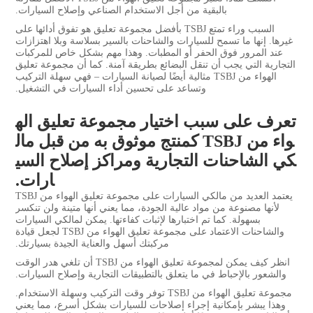
بالبقية من أجل الاستخدام الصناعي وإصلاح السيارات.
السبب وراء تمتع TSBJ بأفضل مجموعة تعليق هو تفوق أدائها على
غيرها. إنها ما تسمح للسيارات والشاحنات بالسير بسلاسة وبلا اهتزازات
عند المرور فوق الحفر أو المطبات. وهذا مهم بشكل خاص للمركبات
التجارية التي يجب أن تنقل البضائع بطريقة آمنة. كما أن مجموعة تعليق
الهواء من TSBJ مثالية أيضًا لصيانة السيارات – فهي سهلة التركيب
وتساعد على تحسين أداء السيارات في التشغيل.
تعرف على سبب اختيار مجموعة تعليق اله
واء من TSBJ كمنتج موثوق به من قبل مال
كي الشاحنات التجارية ومراكز إصلاح السي
ارات.
يعتمد العديد من مالكي السيارات على مجموعة تعليق الهواء من TSBJ
لأنها مصنوعة من مواد عالية الجودة، مما يعني أنها متينة ولن تنكسر
بسهولة. كما تم اختبارها لإثبات كفاءتها. يمكن لمالكي السيارات
والشاحنات الاعتماد على مجموعة تعليق الهواء من TSBJ لجعل قيادة
مركبتك أسهل والعناية الجيدة بسيارتك.
انظر كيف يمكن لمجموعة تعليق الهواء من TSBJ أن تلغي هدر الوقت
والشعور بالإحباط في ما يتعلق بالتطبيقات التجارية وإصلاح السيارات.
مجموعة تعليق الهواء من TSBJ توفر وقت التركيب وسهلة الاستخدام.
وهذا يبشر بإمكانية إجراء إصلاحات للسيارات بشكل أسرع، مما يعني