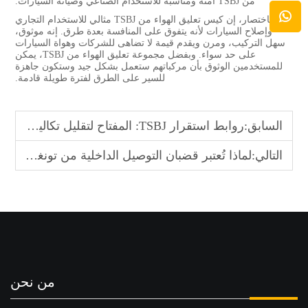
من TSBJ آمنة ومناسبة للاستخدام الصناعي وصيانة السيارات.
باختصار، إن كيس تعليق الهواء من TSBJ مثالي للاستخدام التجاري
وإصلاح السيارات لأنه يتفوق على المنافسة بعدة طرق. إنه موثوق،
سهل التركيب، ومرن ويقدم قيمة لا تضاهى للشركات وهواة السيارات
على حد سواء. وبفضل مجموعة تعليق الهواء من TSBJ، يمكن
للمستخدمين الوثوق بأن مركباتهم ستعمل بشكل جيد وستكون جاهزة
للسير على الطرق لفترة طويلة قادمة.
السابق:
روابط استقرار TSBJ: المفتاح لتقليل تكاليف الصيانة للمركبات
التالي:
لماذا تُعتبر قضبان التوصيل الداخلية من تونغشي الخيار المفضل لمراكز الخدمة
من نحن