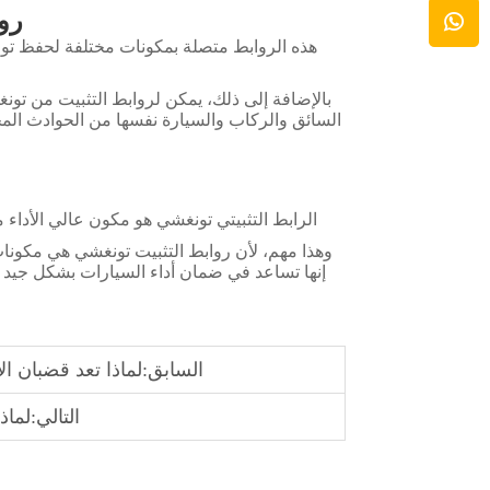
رو
هذه الروابط متصلة بمكونات مختلفة لحفظ تواز
بالإضافة إلى ذلك، يمكن لروابط التثبيت من تونغ
السائق والركاب والسيارة نفسها من الحوادث المح
الرابط التثبيتي تونغشي هو مكون عالي الأداء مصنوع من موادPremiум. تم تصنيعها لتستمر
وهذا مهم، لأن روابط التثبيت تونغشي هي مكو
إنها تساعد في ضمان أداء السيارات بشكل جيد وا
السابق:
لماذا تعد قضبان الاتصال الداخلية من 
التالي:
لماذا 