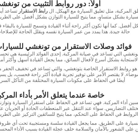
أولاً: دور روابط التثبيت من تونغش
ق المركبة، مثل تعليق السيارة مع الهيكل. ال
رابط الاستقرار
تساعد أيض
سيارة بشكل متساوٍ، مما يتيح للسيارة التوازن بشكل أفضل على الطري
فضل. كما أنها تكون أكثر راحة أثناء القيادة وتسمح للسيارة بالبقاء 
حالة جيدة. هذا يمدد من عمر السيارة نفسه ويقلل الحاجة للإصلاحا
فوائد وصلات الاستقرار من تونغشي للسيارا
تونغشي التي تساعد في صيانة المركبة. إحدى الفوائد الرئيسية هي تحس
استجابة بشكل أسرع لأفعال السائق، مما يجعل القيادة أسهل وأكثر أمانً
رز هو روابط الاستقرار الخاصة بتونغشي، والتي تساعد في تخفيف الحفر 
اء. لا يقتصر الأمر على توفير تجربة قيادة أكثر راحة فحسب، بل يس
أيضًا في الحفاظ على مكونات السيارة المختلفة من التآكل السري
خاصة عندما يتعلق الأمر بأداء المركب
ين أداء المركبة. فهي تساعد في الحفاظ على استقرار السيارة وتوازنه
تلف التضاريس. سواء عند التنقل عبر المنعطفات الحادة أو الجريان ع
لروابط في الحفاظ على التحكم، مما يتيح للسائقين التركيز على الطري
 السيارة على الطريق. مما يجعل القيادة سلسة ومستجيبة تحت أي ظرو
ن على الشعور بالأمان والسلامة خلف عجلة القيادة بسبب الأداء المحس