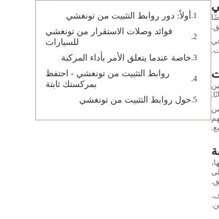
ي
أولاً: دور روابط التثبيت من تونغشي
ًا
ق.
فوائد وصلات الاستقرار من تونغشي
في
للسيارات
ت.
خاصة عندما يتعلق الأمر بأداء المركبة
ت
روابط التثبيت من تونغشي - احتفظ
بمركستك ثابتة
ين
ا.
حول روابط التثبيت من تونغشي
من
هم
ع.
ة
ا،
لى
ق.
ف.
ن.