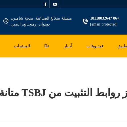
+86 18118832647
منطقة بينغانغ الصناعية، مدينة شامين،
[email protected]
يوهوان، زهيجيانغ، الصين
طبيق
فيديوهات
أخبار
عنّا
المنتجات
ط التثبيت من TSBJ متانة المركبة