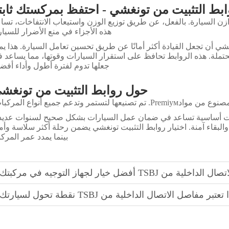
ابط التثبيت من تونغشي - احتفظ بمركستك ثابت
ن السيارة. بالفعل، عن طريق توزيع الوزن واستيعاب الانتفاخات، تسا
هذه الأجزاء في منع الأضرار للسيار
شي أن تجعل القيادة أكثر أمانًا عن طريق تحسين تعامل السيارة. هذا يم
تملة. هذه الروابط تحافظ على استقرار السيارات وقوتها، مما يساعد 
جعلها تدوم لفترة أطول وأداء أفض
حول روابط التثبيت من تونغش
 وتدعم جميع أنواع المركبات.
نات أساسية تساعد في ضمان عمل السيارات بشكل صحيح لسنوات عديد
لبقاء آمنة. اختيار روابط التثبيت تونغشي يضمن رحلة أكثر سلاسة وأمان
بينما يمدد عمر المركب
TSBJ أفضل خيار لجهاز التوجيه في مركبتك
تعتبر مفاصل الاتصال الداخلية من TSBJ نقطة تحول لسيارتك