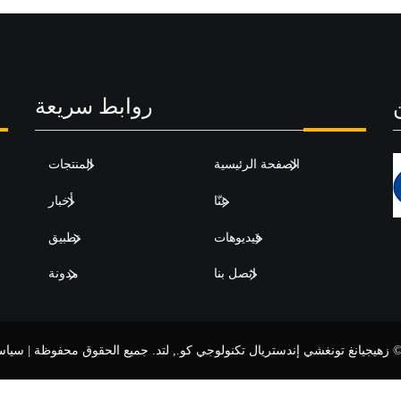
روابط سريعة
الصفحة الرئيسية
المنتجات
عنّا
أخبار
فيديوهات
تطبيق
اتصل بنا
مدونة
زهيجيانغ تونغشي إندستريال تكنولوجي كو., لتد. جميع الحقوق محفوظة |
سياس