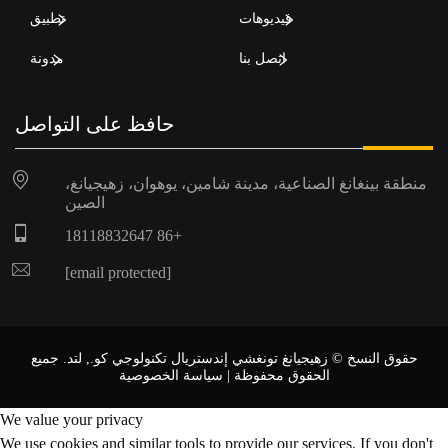
فيديوهات
تطبيق
اتصل بنا
مدونة
حافظ على التواصل
منطقة بينغانغ الصناعية، مدينة شامين، يوهوان، زهيجيانغ،
الصين
+86 18118832647
[email protected]
حقوق النسخ © زهيجيانغ تونغشي إندستريال تكنولوجي كو., لتد. جميع
الحقوق محفوظة |
سياسة الخصوصية
We value your privacy
We use cookies and similar tools to provide our services. If you don't