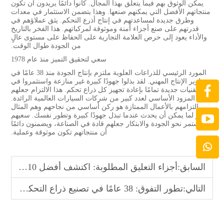
يمكن الوثوق بهم فيما يتعلق بهذا المجال. كانوا دائمًا يريدون أن تكون
منتجاتهم الأفضل التي يمكنهم صنعها. وهذا يتضمن الاستثمار في معدات
وطرق جديدة لمساعدتهم في إنتاج أذرع التحكم. يثق عملاؤهم في
قدرتهم على صنع أجزاء آمنة وموثوقة لمركباتهم. هذا الفخر بالتاريخ
والأداء يعود إلى حرص العلامة التجارية على الحفاظ على مستوى عالٍ
من الجودة طوال الوقت.
سعي لتحقيق التميز منذ عام 1978
المورد الرئيسي للذراعات العلوية ملتزم بإنتاج الجودة منذ 38 عامًا في
تطوير الإنتاج المهني. لقد بذلوا جهودًا كبيرة غير منازعة واستثمروا في
تقنيات جديدة تمامًا بإعادة تجهيز كل ذراع تحكم. هذا الالتزام جعلهم
المزود الأساسي لعدد كبير من شركات السيارات العالمية الرائدة.
التزامهم بالأعمال الممتازة هو ركن أساسي من نجاحهم وهم المثال
الأبرز لما يمكن أن يحدث عندما تبذل جهودًا كبيرة وتطور نفسك. سعيهم
المستمر نحو الجودة والابتكار جعلهم قادة في الصناعة، ويضمنون دائمًا
أن منتجاتهم تكون موثوقة وعملية.
السابق:
أجزاء التعليق المطلوبة: اكتشف أفضل 10 تجار جملة عالميين
التالي:
تطور التفوق: 38 عامًا في تصنيع ذراع التحكم لـ OEM