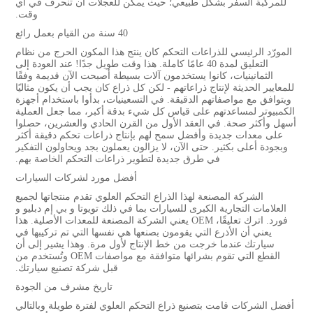
للمركبة السفر بشكل طبيعي؛ حيث يمكن للعجلات أن تنحرف في أي
وقت.
40 سنة من القيام بعمل رائع
المورّد الرئيسي للذراعات التحكم كان ينتج هذا المكون الحرج من نظام
التعليق لمدة 40 عامًا كاملة. هذا وقت طويل جدًا! عند العودة إلى
الثمانينيات، كانوا يستخدمون آلات بسيطة أصبحت الآن قديمة وفقًا
للمعايير الحديثة لإنتاج ذراعاتهم - لكن كل ذراع كان يجب أن يكون مثاليًا
ويتوافق مع مواصفاتهم الدقيقة. في التسعينيات، بدأوا باستخدام أجهزة
الكمبيوتر لمساعدتهم على قياس كل شيء بدقة أكبر، مما جعل العملية
أسهل وأكثر صحة. في العقد الأول من القرن الحادي والعشرين، حصلوا
على معدات جديدة وأفضل سمح لهم بإنتاج ذراعات تحكم دقيقة أكثر
وبجودة أعلى بكثير. حتى الآن، لا يزالون يعملون بجد ويحاولون التفكير
في طرق جديدة لتطوير ذراعات التحكم الخاصة بهم.
أفضل مورد لشركات السيارات
الشركة المصنعة لهذا الذراع التحكم العلوي تقدم منتجاتها لجميع
العلامات التجارية الكبرى للسيارات بما في ذلك تويوتا و بي إم دبليو و
فورد. اترك تعليقًا، OEM يعني الشركة المصنعة للمعدات الأصلية. هذا
يعني أن الأذرع التي يقومون بصنعها هي نفسها التي تم تركيبها في
سيارتك عندما خرجت من خط الإنتاج لأول مرة. وهذا يشير إلى أن
القطع التي تقوم بشرائها متوافقة مع مواصفات OEM وتُستخدم من
قبل شركة تصنيع سيارتك.
تاريخ مشرف من الجودة
أفضل الشركات قامت بتصنيع ذراع التحكم العلوي لفترة طويلة وبالتالي