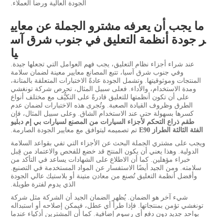
الجودة العالية ورضا العملاء.
ما يجب أن يعرفه مشترو الجملة عن معايي
ر جودة أنظمة التعليق في جنوب شرق آس
يا
عند شراء أجزاء نظام التعليق، يجب فهم العوامل التي تجعلها جيدة.
وفي جنوب شرق آسيا، تتبع المصانع معايير معينة لضمان سلامة
المنتجات وموثوقيتها. وتشمل الجودة عادةً الاختبارات المتعلقة بالمتانة،
ومدة الاستخدام، والأداء. فعلى سبيل المثال، تحرص شركة تونغشي
على أن تكون أنظمتها للتعليق قادرةً على التكيُّف مع مختلف أنواع
الطرق وظروف القيادة الصعبة. وتُجرى هذه الاختبارات لضمان عدم
كسرها بسهولة حتى عند الاستخدام الشاق. وعلى سبيل المثال، فإن
طقم ذراع التحكم لأجزاء السيارات من المصنع لسيارات بي إم دبليو
الفئة الثالثة الطراز E90
تم تصميمه ليتوافق مع معايير الجودة الصارمة.
ويجب على مشتري الجملة البحث عن الأجزاء التي تفي بقواعد السلامة
الدولية. وهذا يعني أن يكون المنتج قد خضع للفحص والاعتماد من قِبل
خبراء مؤهلين. كما أن الاطلاع على الشهادات يساعد في التأكد من
سلامته. ومن الجيد أيضًا الاستفسار عن المواد المستخدمة في التصنيع.
وأفضل أنظمة التعليق تُصنع من معادن متينة أو بلاستيك عالي الجودة
الذي يدوم لفترة طويلة.
شيء آخر هو الضمان. يُظهر الضمان الجيد أن الشركة مثل شركة
تونغشي تؤمن بمنتجاتها. فإذا طرأ أي عطل، فيمكن إصلاحه أو استبداله
بواحد جديد دون دفع أي رسوم إضافية. كما أن المشترين أذكياء عندما