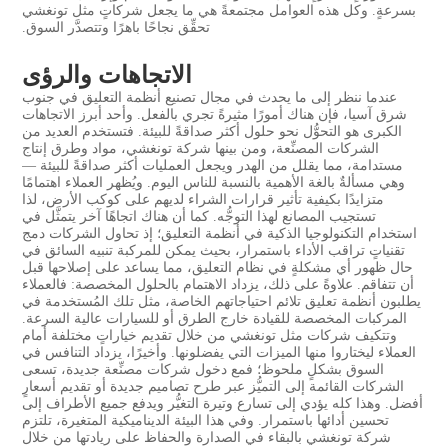
بسرعةٍ. وكل هذه العوامل مجتمعةً هي ما يجعل شركاتٍ مثل تونغشي
تحقِّق نجاحًا باهرًا وتتصدَّر السوق.
الاتجاهات والرؤى
عندما ننظر إلى ما يحدث في مجال تصنيع أنظمة التعليق في جنوب
شرق آسيا، فإن هناك أمورًا مثيرةً تجري بالفعل. وأحد أبرز الاتجاهات
الكبرى هو التحوُّل نحو حلول أكثر صداقةً للبيئة. فتستخدم العديد من
الشركات المصنِّعة، ومن بينها شركة تونغشي، مواد وطرق إنتاج
مستدامة، مما يقلل من الهدر ويجعل العمليات أكثر صداقةً للبيئة —
وهي مسألةٌ بالغة الأهمية بالنسبة للناس اليوم. ويُظهر العملاء اهتمامًا
متزايدًا بكيفية تأثير قرارات الشراء لديهم على كوكب الأرض، لذا
تستجيب المصانع لهذا التوجُّه. كما أن هناك اتجاهًا آخر يتمثَّل في
استخدام التكنولوجيا الذكية في أنظمة التعليق؛ إذ تحاول الشركات دمج
تقنياتٍ تراقب الأداء باستمرار، بحيث يمكن للمركبة تنبيه السائق في
حال ظهور أي مشكلةٍ في نظام التعليق، مما يساعد على إصلاحها قبل
أن تتفاقم. علاوةً على ذلك، يزداد الاهتمام بالحلول المخصصة: فالعملاء
يطلبون أنظمة تعليق تلائم احتياجاتهم الخاصة، مثل تلك المُستخدمة في
المركبات المخصصة للقيادة خارج الطرق أو للسيارات عالية السرعة.
وتتكيف شركات مثل تونغشي من خلال تقديم خياراتٍ مختلفة أمام
العملاء ليختاروا منها الميزات التي يفضلونها. وأخيرًا، يزداد التنافس في
السوق بشكلٍ ملحوظ؛ فمع دخول شركات مصنِّعة جديدة، تسعى
الشركات القائمة إلى التميُّز عبر طرح تصاميم جديدة أو تقديم أسعارٍ
أفضل. وهذا كله يؤدي إلى تسارع وتيرة التغيُّر ويدفع جميع الأطراف إلى
تحسين أدائها باستمرار. وفي هذا البيئة الديناميكية المتغيرة، تلتزم
شركة تونغشي بالبقاء في الصدارة والحفاظ على ريادتها من خلال