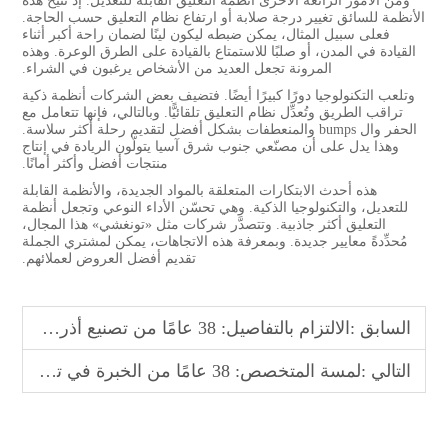
ومن الأمور الرائعة الأخرى أنظمة التعليق القابلة للتعديل. إذ تتيح هذه
الأنظمة للسائق تغيير درجة صلابة أو ارتفاع نظام التعليق حسب الحاجة.
فعلى سبيل المثال، يمكن ضبطه ليكون لينًا لضمان راحة أكبر أثناء
القيادة في المدن، أو صلبًا للاستمتاع بالقيادة على الطرق الوعرة. وهذه
المرونة تجعل العديد من الأشخاص يرغبون في الشراء.
وتلعب التكنولوجيا دورًا كبيرًا أيضًا. فتضيف بعض الشركات أنظمة ذكية
تراقب الطريق وتُعدِّل نظام التعليق تلقائيًّا. وبالتالي، فإنها تتعامل مع
الحفر وال bumps والمنعطفات بشكل أفضل لتقديم رحلة أكثر سلاسة.
وهذا يدل على أن مصنّعي جنوب شرق آسيا يتولّون الريادة في إنتاج
منتجات أفضل وأكثر أمانًا.
هذه أحدث الابتكارات المتعلقة بالمواد الجديدة، والأنظمة القابلة
للتعديل، والتكنولوجيا الذكية. وهي تحسّن الأداء النوعي وتجعل أنظمة
التعليق أكثر جاذبية. وتتصدَّر شركات مثل «تونغشي» هذا المجال،
مُحدِّدةً معايير جديدة. وبمعرفة هذه الاتجاهات، يمكن لمشتري الجملة
تقديم أفضل العروض لعملائهم.
السابق :
الالتزام بالتفاصيل: 38 عامًا من تصنيع أذرع التحكم في المركبات الأصلية
التالي :
لمسة المتخصص: 38 عامًا من الخبرة في تصنيع المعدات الأصلية في حلول ذراع التحكم