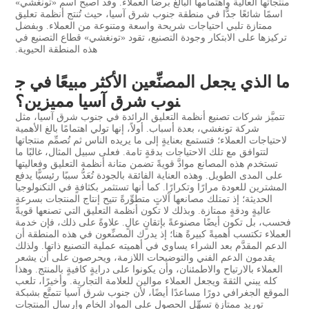
منتجاتها العالية واهتمامها البالغ برضا العملاء. وقد أصبح اسم «تونغشي»
اسمًا شائعًا جدًّا في منطقة جنوب شرق آسيا، حيث تُنتج أنظمة تعليق
ممتازة تلبي احتياجات شريحة واسعة ومتنوعة من العملاء. وبفضل
تركيزها على الابتكار وجودة التصنيع، تقود «تونغشي» قطاع التصنيع في
هذه المنطقة الحيوية.
ما الذي يجعل المصنِّعين الأكثر مبيعًا في ج
نوب شرق آسيا مميزين؟
تتميَّز شركات تصنيع أنظمة التعليق الرائدة في جنوب شرق آسيا، مثل
شركة تونغشي، بعدة أسباب. أولاً، إنها تولي اهتمامًا بالغ الأهمية
لاحتياجات العملاء؛ فتستمع بعنايةٍ إلى ما يريده الناس ثم تُصمِّم منتجاتها
لتتوافق مع تلك الاحتياجات بدقةٍ تامة. فعلى سبيل المثال، غالبًا ما
تستخدم هذه المصانع موادَّ قويةً تضمن متانة أنظمة التعليق وفعاليتها
على المدى الطويل. وهذه العناية الفائقة بالجودة تُعَدُّ سببًا رئيسيًّا يدفع
المشترين للعودة مرارًا وتكرارًا. كما أنها تستثمر بكثافةٍ في التكنولوجيا
الحديثة؛ إذ تمتلك مصانعها آلاتٍ متطوِّرةً تتيح إنتاج المنتجات بسرعةٍ
عاليةٍ ودقةٍ ممتازة. وبذلك لا تكون أنظمة التعليق التي تصنعها قويةً
فحسب، بل تكون أيضًا مصنوعةً بإتقانٍ عالٍ. علاوةً على ذلك، فإن خدمة
العملاء تكتسب أهميةً كبيرةً هنا؛ إذ يدرك المصنِّعون في هذه المنطقة أن
الدعم المقدَّم بعد الشراء يساوي في أهميته عملية التصنيع ذاتها. ولذلك
يقدمون الدعم الفني والتوضيحات اللازمة، ويحرصون على أن يشعر
العملاء بالارتياح والاطمئنان، وأن يكونوا على درايةٍ كافيةٍ بالمنتج. وهذا
كله يبني الثقةَ ويجعل العملاء موالين للعلامة التجارية. وأخيرًا، تلعب
الموقع الجغرافي دورًا مساعدًا أيضًا، لأن جنوب شرق آسيا تتمتَّع بشبكة
توريدٍ ممتازةٍ تسهِّل الحصول على المواد الخام وإرسال المنتجات