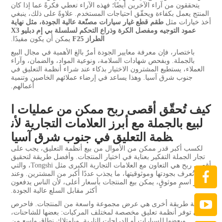
يتحققون من آراء الآخرين أيضًا؛ فهذه الآراء تعطي فكرةً عما إذا كان
المنتج يعمل بكفاءة ويحقّق احتياجات المستخدم. علاوةً على ذلك، ينبغي
أخذ خيارات مثل
طقم قطع غيار سيارات مصنّعة عالية الجودة، مثل نهاية
عمود التوجيه ومفصل الكرة وذراع التحكم لسلسلة بي إم دبليو X3
الطراز F25
يمكن أن يكون مفيدًا.
باختصار، فإن معرفة معايير الجودة أمرٌ بالغ الأهمية في مجال البيع
بالجملة. وبفحص شهادات السلامة، ونوعية المواد، والضمان، وآراء
العملاء، يستطيع المشترون الاختيار بذكاء عند شراء أنظمة التعليق في
جنوب شرق آسيا. وهذا يساعد في إرضاء عملائهم الخاصين وتنمية
أعمالهم.
كيف تُحقّق أقصى ربح ممكن من عمليات ا
لبيع بالجملة مع أبرز العلامات التجارية لأن
ظمة التعليق في جنوب شرق آسيا
لكسب أكبر قدر ممكن من الأموال من بيع أنظمة التعليق، يجب على
تجار الجملة التفكير بعناية في اختيار المنتجات. وأفضل طريقة لتحقيق
أقصى ربح هي التعاون مع العلامات التجارية الكبرى مثل Tongshi، والتي
تُعرف بجودتها وموثوقيتها، ما يجذب عددًا أكبر من المشترين. وعند
اختيار اسمٍ موثوقٍ، يمكن بيع المنتجات بأسعار أعلى، لأن الناس يدفعون
أكثر مقابل السلع عالية الجودة.
وثمة طريقة أخرى هي عرض مجموعة واسعة من المنتجات. فاحرص
على توفر أنظمة تعليق مخصصة لمختلف المركبات: بعضها للشاحنات،
وبعضها للسيارات أو الدراجات النارية. وبامتلاك نطاق واسع من