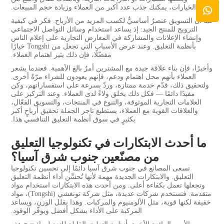
الخيارات، يمكنك جذب عدد أكبر من العملاء وزيادة حجم المبيعات.
كما أن التسويق عنصرٌ أساسيٌّ لكسب المزيد من الأرباح. فكر في كيفية
الترويج للمنتج الجيد: إذ يساعد استخدام وسائل التواصل الاجتماعي
وإنشاء الإعلانات والمشاركة في المعارض التجارية على إعلام الناس
بأنظمة التعليق. وعند عرض الأسباب التي تجعل من Tongshi خيارًا
مفضّلًا، فإن ذلك يثير اهتمام العملاء.
وأخيرًا، فإن بناء علاقة جيدة مع المشترين أمرٌ بالغ الأهمية. فعندما يشعر
العملاء بأنهم محل اهتمام ودعم، فإنهم يعودون للشراء مرّةً أخرى.
ولتحقيق ذلك، قدّم خدمة ممتازة، وردّ بسرعة على استفساراتهم، وكن
مفيدًا دائمًا — فكل ذلك يخلق ولاءً لدى العملاء. وعند التركيز على
العلامات التجارية الموثوقة، والتنوع في المنتجات، والتسويق الفعّال،
والعلاقات القوية مع العملاء، يستطيع تاجر الجملة تحقيق أرباحٍ أكبر
بكثيرٍ في سوق أنظمة التعليق التنافسي هذا.
ما أحدث الابتكارات في تكنولوجيا التعليق
من مصنّعين جنوب شرق آسيا؟
تسعى المصانع في جنوب شرق آسيا دائمًا إلى تحسين تكنولوجيا
التعليق. والابتكارات الجديدة مهمة لأنها تُحسِّن أداء أنظمة التعليق
وتجعلها تعمل بكفاءة أعلى. ومن أحدث هذه الابتكارات استخدام مواد
متقدمة. فتستخدم شركات عديدة، مثل شركة تونغشي (Tongshi)، مواد
خفيفة لكنها قوية، مثل الألومنيوم والمركبات. وهذا يقلل الوزن، ويساعد
المركبة على الأداء بشكل أفضل ويوفّر الوقود.