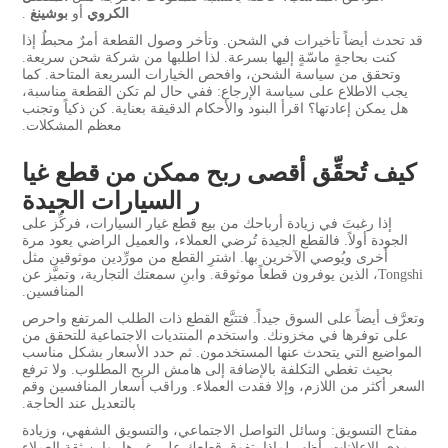
الكروي
أو
بوشينغ
.
قد تحدث أيضاً تأخيرات في الشحن. وتأخر وصول القطعة أمرٌ محبطٌ إذا
كنت بحاجةٍ ماسّةٍ إليها بسرعة. لذا اطلبها من شركة شحن سريعة.
وتحقق من سياسة الشحن، وافحص الخيارات السريعة المتاحة. كما
يجب الاطلاع على سياسة الإرجاع: ففي حال لم تكن القطعة مناسبة،
هل يمكن إعادتها؟ اقرأ البنود والأحكام الدقيقة بعناية. كن ذكياً وتجنب
معظم المشكلات.
كيف تُحقِّق أقصى ربح ممكن من قطع غيا
ر السيارات الجيدة
إذا رغبتَ في زيادة أرباحك من بيع قطع غيار السيارات، فركِّز على
الجودة أولاً. فالقطع الجيدة تُرضي العملاء، والعميل الراضي يعود مرة
أخرى ويُوصي الآخرين بها. اشترِ القطع من مورِّدين موثوقين مثل
Tongshi، الذين يوفرون قطعاً موثوقة. وابنِ سمعتك التجارية، وتميَّز عن
المنافسين.
وتعرَّف أيضاً على السوق جيداً. فتتبَّع القطع ذات الطلب المرتفع واحرص
على توفرها في مخزونك. واستخدم المنتديات الاجتماعية للتحقق من
المواضيع التي يتحدث عنها المستخدمون. ثم حدد الأسعار بشكل مناسب
بحيث تغطي التكلفة بالإضافة إلى هامش الربح المطلوب. ولا ترفع
السعر أكثر من اللازم، وإلا فقدت العملاء. وراقب أسعار المنافسين وقم
بالتعديل عند الحاجة.
مفتاح التسويق: وسائل التواصل الاجتماعي، والتسويق الشفهي، وزيادة
مدى الإعلانات. أظهر لماذا يتفوق قطعك على غيرها، وابنِ ثقة العملاء