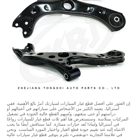
إن العثور على أفضل قطع غيار السيارات لسيارتك أمرٌ بالغ الأهمية. ففي
أستراليا، يعتمد الكثير من الأشخاص على سياراتهم في أعمالهم أو
دراستهم أو حتى متعتهم، وتُسهم القطع عالية الجودة في تشغيل
المركبات بسلاسة. وسنستعرض هنا أهم ثلاث قطع غيار للسيارات رواجًا
في أستراليا ولماذا تُعد خيارات ممتازة. كما سنناقش أيضًا ما يجب
الانتباه إليه عند تقييم جودة قطع الغيار واختيار المورد المناسب. ونحن
في علامتنا التجارية «تونغشي» نلتزم بتوفير قطع غيار سيارات عالية