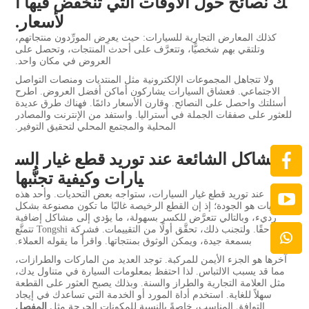
ك نصائح حول الأوقات التي تنخفض فيها ا
لأسعار.
كذلك المعارض التجارية للسيارات: حيث يعرِض المورِّدون منتجاتهم،
وتلتقي بهم شخصيًّا، وتتعرَّف على أحدث المنتجات، وتحصل على
العروض في مكان واحد.
ولا تتجاهل المجموعات الإلكترونية مثل المنتديات ومنصات التواصل
الاجتماعي. فعشاق السيارات يشاركون أماكن أفضل العروض. اطرح
أسئلتك واحصل على النصائح. وقارن الأسعار دائمًا. فهناك طرق عديدة
للعثور على صفقات الجملة في أستراليا. واستفد من الإنترنت والمصادر
المحلية والمجتمع المحلي لتحقيق التوفير.
المشاكل الشائعة عند توريد قطع غيار الس
يارات وكيفية تجنُّبها
عند توريد قطع غيار السيارات، ستواجه بعض التحديات. وأحد هذه
التحديات هو الجودة؛ إذ إن القطع الرخيصة غالبًا ما تكون مصنوعة بشكل
رديء، وبالتالي تتعرَّض للكسر بسهولة، ما يؤدي إلى مشاكل إضافية
لاحقًا. ولتجنب ذلك، تحقَّق أولًا من التقييمات. فشركة Tongshi تتمتَّع
بسمعة جيدة، ويمكن الوثوق بمنتجاتها. واقرأ ما يقوله العملاء.
آخرها هو الجزء الأيمن للمركبة. توجد العديد من الماركات والطرازات،
مما قد يسبب الالتباس. لذا احتفظ بمعلومات السيارة في متناول يدك،
مثل العلامة التجارية والطراز والسنة. وبذلك يصبح العثور على القطعة
سهلاً للغاية. استخدم أداة المورد أو الخدمة التي تساعدك في إيجاد
التوافق المناسب، خاصةً بالنسبة للمكونات الحرجة مثل
المفصل