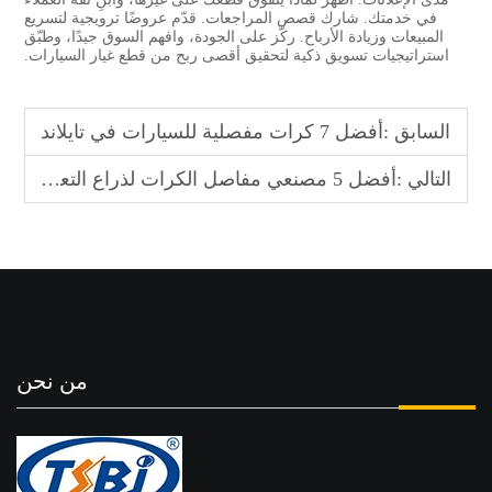
في خدمتك. شارك قصص المراجعات. قدّم عروضًا ترويجية لتسريع
المبيعات وزيادة الأرباح. ركّز على الجودة، وافهم السوق جيدًا، وطبّق
استراتيجيات تسويق ذكية لتحقيق أقصى ربح من قطع غيار السيارات.
السابق :
أفضل 7 كرات مفصلية للسيارات في تايلاند
التالي :
أفضل 5 مصنعي مفاصل الكرات لذراع التعليق السفلي في فنلندا
من نحن