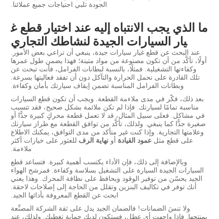
الجودة تلبي احتياجات جميع عملائنا.
ما الذي يجب الانتباه إليه عند اختيار قطع غ
يار السيارات الجيدة لنشاطك التجاري
عند البحث عن قطع غيار سيارات جيدة، ينبغي أن تراعي بعض الأمور.
أولًا، تأكَّد من أن تكون مصنوعة من مواد متينة؛ فهذا يضمن طول عمرها
وكفاءتها التشغيلية. فمثلًا، بالنسبة لبطانات الفرامل، فأنت تبحث عن
تلك القادرة على تحمل الحرارة والتآكل دون أن تفقد فعاليتها بسرعة.
وبطانات الفرامل المناسبة تضمن إيقاف سيارتك بأمان وكفاءة.
بعد ذلك، فكّر في مدى ملاءمة القطعة. ويجب أن تكون قطع السيارات
مناسبة تمامًا لسيارتك. فإذا لم تكن ملائمة بشكل صحيح، فقد تتسبب
في مشاكل. فعلى سبيل المثال، قد لا تعمل قطعة محركٍ كبيرة جدًّا أو
صغيرة جدًّا كما ينبغي. ولذلك، تأكَّد من توافق القطعة مع طراز سيارتك
وعلامتها التجارية. وإذا كنت غير متأكد من مدى التوافق، يمكنك الاطلاع
على قطع مثل
عمود القيادة
أو
نهاية الرف
للعثور على خيارات أكثر
ملاءمة.
وبالإضافة إلى ذلك، فإن الأداء يكتسب أهمية كبيرة. فتساعد قطع
السيارات الجيدة السيارة على التشغيل بسلاسة وكفاءة. فمرشح الهواء
الجيد يحسّن من توفير الوقود ويحافظ على نظافة المحرك. وهذا يعني
أنك توفر في تكاليف البنزين وتقلل من الحاجة إلى إصلاحات لاحقة.
ابحث عن القطع المعروفة بأدائها الجيد.
ولا تنسَ الضمانات! فالضمان الجيد يدل على ثقة الشركة المصنِّعة
بمنتجها. فإذا واجهت أي عطل، فستكون لديك حماية تغطيك. ولذلك، عند