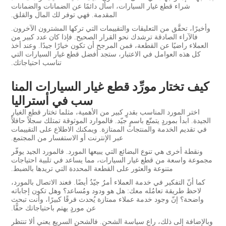
شراء قطع غيار السيارات، اسأل دائمًا عن الضمانات والضمانات
المقدمة. فهي توفر لك المال والقلق.
وأخيرًا، تحقَّق من التعليقات والتقييمات التي تركها المشترون الآخرون.
فالآراء الصادقة ترشدك نحو القرار الصحيح. فإذا كان عدد كبير من
العملاء راضيًا عن القطعة، فمن المرجح أن تكون خيارًا جيدًا. وعند أخذ
كل هذه العوامل في الاعتبار، ستجد أفضل قطع غيار السيارات التي
تناسب احتياجاتك.
كيف تختار مورِّد قطع غيار السيارات المنا
سب في أستراليا
اختر المورد المناسب بقدرٍ كبير من الأهمية، مثلما تختار قطع الغيار
الجيدة. ابدأ بموردٍ يتمتّع باسمٍ جيّد. فالموارد الموثوقة تمتلك سجلاً حافلاً
في تقديم الخدمة والمنتجات الممتازة. ويمكنك الاطلاع على التقييمات
عبر الإنترنت أو الاستفسار من المجتمع.
ونقطة أخرى هي تنوع البضائع التي يبيعها المورد. فالمورد الجيد يوفّر
مجموعة واسعة من قطع غيار السيارات، مما يساعد في تلبية احتياجات
متنوعة والعثور على القطعة المحددة التي تريدها بالضبط.
كما أنّ التفكير في خدمة العملاء أمرٌ جيّدٌ أيضًا. فعند الاتصال بالمورد،
لاحظ طريقة تعامُله معك: هل هو ودود ومُساعد؟ وهل تكون إجاباته
واضحة؟ إنّ وجود خدمة عملاء ممتازة يُحدث فرقًا كبيرًا، وأنت تبحث
عن موردٍ يهتم باحتياجاتك حقًّا.
وبالإضافة إلى ذلك، راعِ سياسة الشحن. فالشحن السريع يعني ألا تنتظر