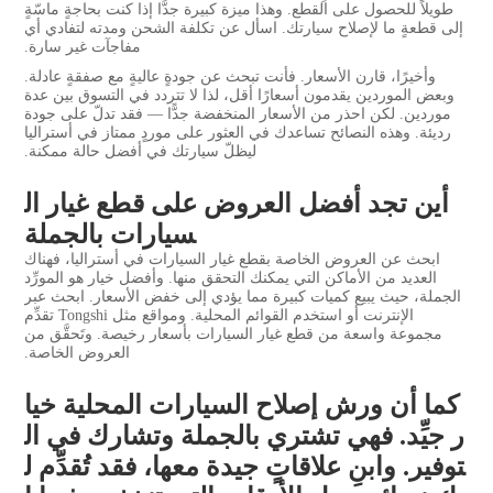
طويلاً للحصول على القطع. وهذا ميزة كبيرة جدًّا إذا كنت بحاجةٍ ماسّةٍ
إلى قطعةٍ ما لإصلاح سيارتك. اسأل عن تكلفة الشحن ومدته لتفادي أي
مفاجآت غير سارة.
وأخيرًا، قارن الأسعار. فأنت تبحث عن جودةٍ عاليةٍ مع صفقةٍ عادلة.
وبعض الموردين يقدمون أسعارًا أقل، لذا لا تتردد في التسوق بين عدة
موردين. لكن احذر من الأسعار المنخفضة جدًّا — فقد تدلّ على جودة
رديئة. وهذه النصائح تساعدك في العثور على موردٍ ممتاز في أستراليا
ليظلّ سيارتك في أفضل حالة ممكنة.
أين تجد أفضل العروض على قطع غيار ال
سيارات بالجملة
ابحث عن العروض الخاصة بقطع غيار السيارات في أستراليا، فهناك
العديد من الأماكن التي يمكنك التحقق منها. وأفضل خيار هو المورِّد
الجملة، حيث يبيع كميات كبيرة مما يؤدي إلى خفض الأسعار. ابحث عبر
الإنترنت أو استخدم القوائم المحلية. ومواقع مثل Tongshi تقدِّم
مجموعة واسعة من قطع غيار السيارات بأسعار رخيصة. وتَحقَّق من
العروض الخاصة.
كما أن ورش إصلاح السيارات المحلية خيا
ر جيِّد. فهي تشتري بالجملة وتشارك في ال
توفير. وابنِ علاقاتٍ جيدة معها، فقد تُقدِّم ل