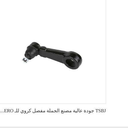
TSBJ جودة عالية مصنع الجملة مفصل كروي للـ MITSUBISHI PAJERO الأصلي