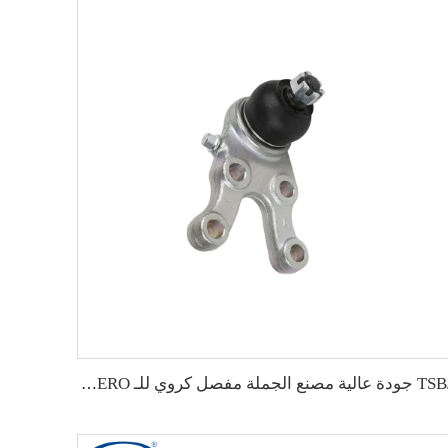
TSBJ جودة عالية مصنع الجملة مفصل كروي للـ MITSUBISHI PAJERO الأصلي MB831037