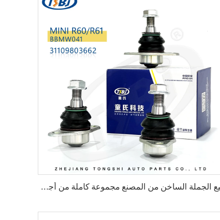
بيع الجملة الساخن من المصنع مجموعة كاملة من أجزاء الهيكل汽車 مثل مفصل الكرة لـ VW ID.4/ID.6 OE:1ED407365