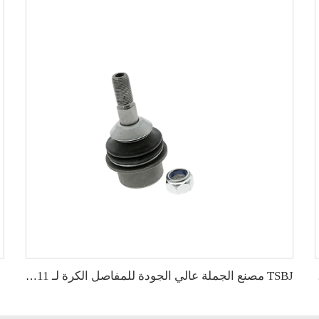
 MB831040
TSBJ مصنع الجملة عالي الجودة للمفاصل الكرة لـ GRAND CHEROKEE IV (WK, WK2) 2011- الأصلي 68069647AA CH-ES-13883