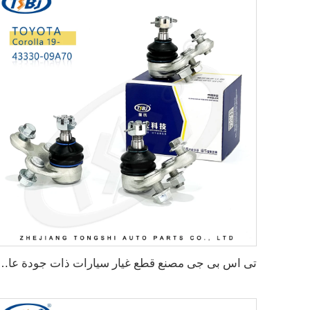
تى اس بى جى مصنع قطع غيار سيارات ذات جودة عالية المفصل الكروي ليس/يمين للسيارات تويوتا كورو