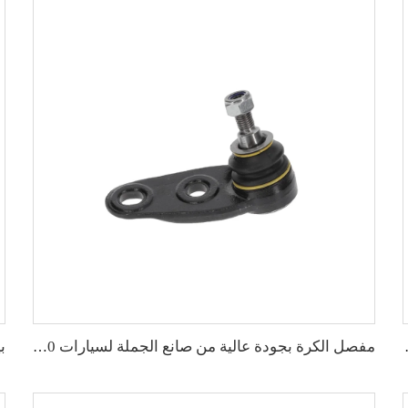
لا 19- رقم الأصلي: 43330-09A70
مفصل الكرة بجودة عالية من صانع الجملة لسيارات BMW MINI R55/R56/R57 OE 31126772303 31124048630 4048630