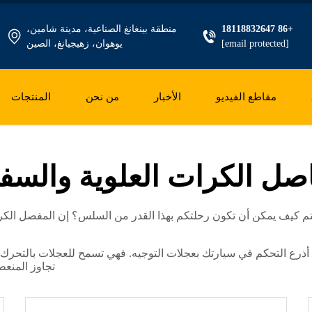
+86 18118832647
منطقة بينغانغ الصناعية، مدينة شامين،
[email protected]
يوهوان، زهيجيانغ، الصين
مقاطع الفيديو
الأخبار
من نحن
المنتجات
صل الكرات العلوية والسفل
ءلتم كيف يمكن أن تكون رحلتكم بهذا القدر من السلس؟ إن المفصل 
أذرع التحكم في سيارتك بعجلات التوجيه. فهي تسمح للعجلات بالتحرك 
تجاوز المنع