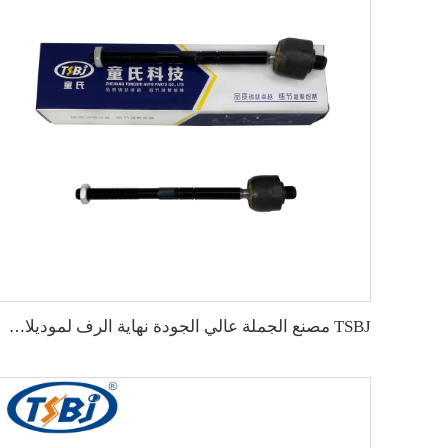
TSBJ مصنع الجملة عالي الجودة نهاية الرف لموديلات Mercedes C سلسلة W203 OE 2303380015 2203380715 2203380915