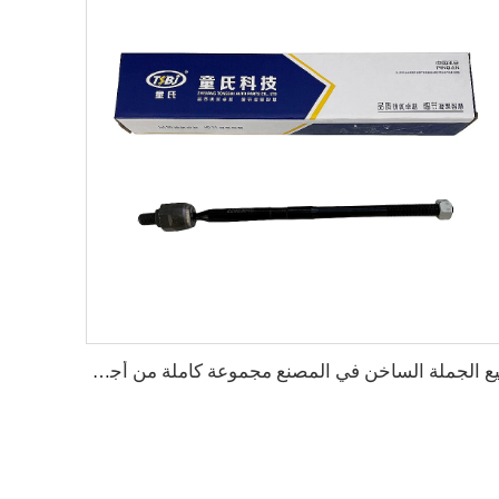
بيع الجملة الساخن في المصنع مجموعة كاملة من أجزاء هيكل السيارة مثل نهاية الرف لسيارات شيفروليه كروز 1.5 رقم الأصلي: 22923846