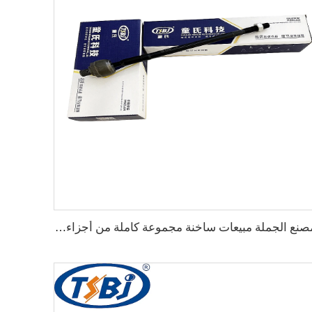
مصنع الجملة مبيعات ساخنة مجموعة كاملة من أجزاء الهيكل السيارات مثل نهاية الرف لـ Chevrolet EPICA OE:93740701