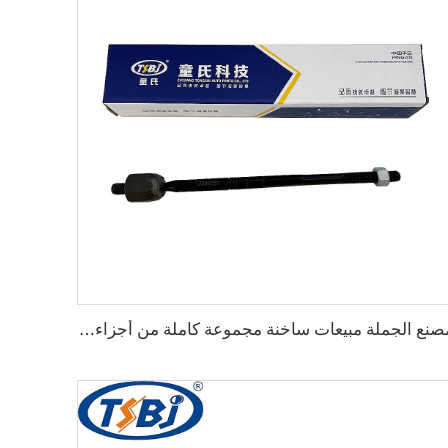
مصنع الجملة مبيعات ساخنة مجموعة كاملة من أجزاء الهيكل السيارات مثل نهاية الرف لـ Buick Excelle OE:13286687