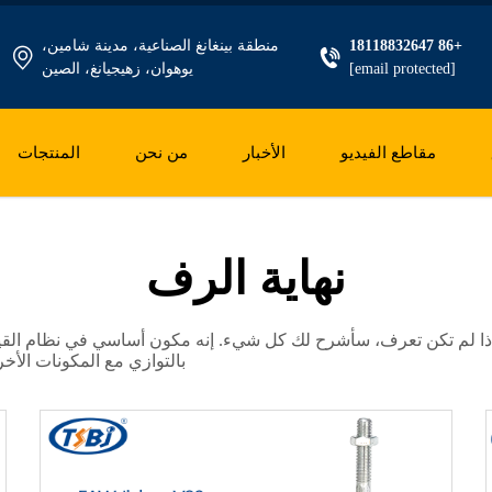
+86 18118832647
منطقة بينغانغ الصناعية، مدينة شامين،
[email protected]
يوهوان، زهيجيانغ، الصين
مقاطع الفيديو
الأخبار
من نحن
المنتجات
نهاية الرف
إذا لم تكن تعرف، سأشرح لك كل شيء. إنه مكون أساسي في نظام القي
بالتوازي مع المكونات الأخ