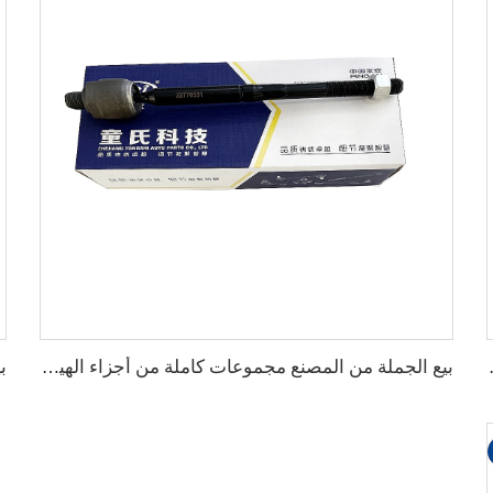
Tesla MODEL 3 OE:104483100F
بيع الجملة من المصنع مجموعات كاملة من أجزاء الهيكل السفلي للسيارات مثل نهاية الركن لسيارة كاديلاك XTS OE:22776531