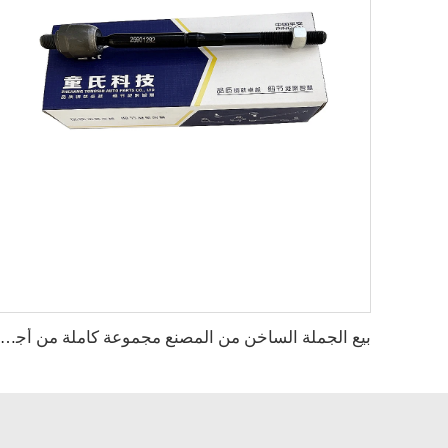
بيع الجملة الساخن من المصنع مجموعة كاملة من أجزاء الهيكل العظمي للسيارات مثل نهاية الرف لسيارة كاديلاك SRX OE:25901292