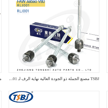
TSBJ مصنع الجملة ذو الجودة العالية نهاية الرف لـ Karry Youyou EV OE:RKR001