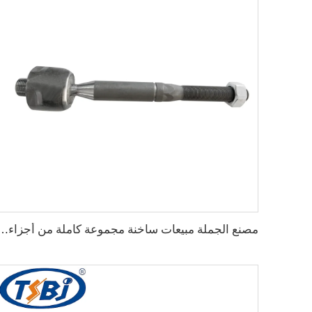
مصنع الجملة مبيعات ساخنة مجموعة كاملة من أجزاء الهيكل السيارات مثل نهاية الرف لـ 303629AB