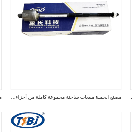
JEEP GRAND CHEROKEE 16- OE:68
مصنع الجملة مبيعات ساخنة مجموعة كاملة من أجزاء الهيكل السيارات مثل نهاية الرف لـ Mercedes-Benz W221 OE:2213301603