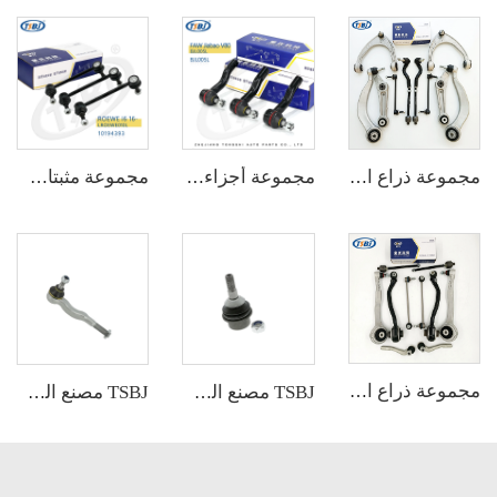
مجموعة ذراع التحكم من قطع الغيار الأصلية للمصنع لسيارات كاديلاك CT6 OE 84008403 84008404 22927228 22927229 22927215
مجموعة أجزاء سيارات ذات جودة عالية مثل نهاية ذراع الاتصال R لسيارة هونغتشي H5 OE:TSB-HQ-001R
مجموعة مثبتات خلفية ذات جودة عالية بالجملة لسيارات بورش 911 الأصلي: 99733306906 99733307006
مجموعة ذراع التحكم من قطع الغيار الأصلية للمصنع لسيارات مرسيدس W203 OE 2033303411 2033202889 A2033304003 2303380015
TSBJ مصنع الجملة عالي الجودة للمفاصل الكرة لـ GRAND CHEROKEE IV (WK, WK2) 2011- الأصلي 68069647AA CH-ES-13883
TSBJ مصنع الجملة عالي الجودة لنهاية ذراع القيادة لـ MITSUBISHI PAJERO الأصلي MB831044