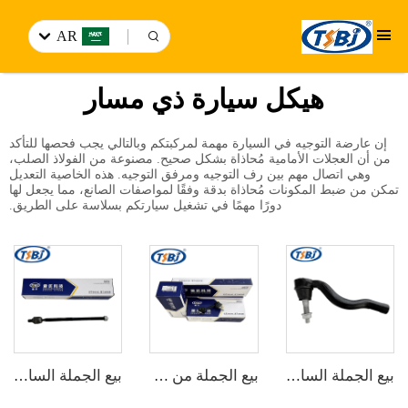
AR
هيكل سيارة ذي مسار
إن عارضة التوجيه في السيارة مهمة لمركبتكم وبالتالي يجب فحصها للتأكد
من أن العجلات الأمامية مُحاذاة بشكل صحيح. مصنوعة من الفولاذ الصلب،
وهي اتصال مهم بين رف التوجيه ومرفق التوجيه. هذه الخاصية التعديل
تمكن من ضبط المكونات مُحاذاة بدقة وفقًا لمواصفات الصانع، مما يجعل لها
دورًا مهمًا في تشغيل سيارتكم بسلاسة على الطريق.
بيع الجملة الساخن من المصنع مجموعة كاملة من أجزاء هيكل السيارة مثل نهاية ذراع الاتصال لسيارات جيب جراند شيروكي 11 رقم الأصلي: 68069646AB
بيع الجملة من المصنع مجموعات كاملة من أجزاء الهيكل السفلي للسيارات مثل رابط التوازن الخلفي لمازدا 6(GG) OE:GJ6A-28-170
بيع الجملة الساخن في المصنع مجموعة كاملة من أجزاء هيكل السيارة مثل نهاية الرف لسيارات شيفروليه كروز 1.5 رقم الأصلي: 22923846