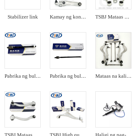
Stabilizer link
Kamay ng kontrol
TSBJ Mataas na Kalidad na Fabrika ng Parts ng Kotse Rear Stabilizer Link L/R para sa Toyota Corolla 19- OE: 48830-06090
Pabrika ng bulaklakan sa bulok na pribado na benta buong set ng mga parte ng chasis tulad ng rack end para sa Cadillac XTS OE:22776531
Pabrika ng bulaklak ang bulaklak na pang-maynila para sa puno ng auto chassis tulad ng rack end para sa Chevrolet Cruze1.5 OE:22923846
Mataas na kalidad na ex-factory auto parts Aluminum control arm kit para sa BMW 7 Series E65/E66 OE 31126755836 33321096797 31126774831
TSBJ Mataas na kalidad ang pang-maynila tagapagbenta ng front lower control arm para sa Mercedes C series W204 OE 2043306711 2043303111
TSBJ High quality wholesale manufacturer front lower control arm para sa Mercedes-Benz M-CLASS (W166) 2011- OE 1663300107
Haligi ng pag-andar