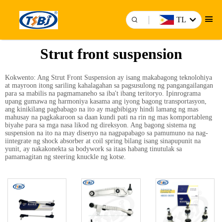
TL
Strut front suspension
Kokwento: Ang Strut Front Suspension ay isang makabagong teknolohiya
at mayroon itong sariling kahalagahan sa pagsusulong ng pangangailangan
para sa mabilis na pagmamaneho sa iba't ibang teritoryo. Ipinrograma
upang gumawa ng harmoniya kasama ang iyong bagong transportasyon,
ang kinikilang pagbabago na ito ay magbibigay hindi lamang ng mas
mahusay na pagkakaroon sa daan kundi pati na rin ng mas komportableng
biyahe para sa mga nasa likod ng direksyon. Ang bagong sistema ng
suspension na ito na may disenyo na nagpapabago sa pamumuno na nag-
iintegrate ng shock absorber at coil spring bilang isang sinapupunit na
yunit, ay nakakonekta sa bodywork sa itaas habang tinutulak sa
pamamagitan ng steering knuckle ng kotse.