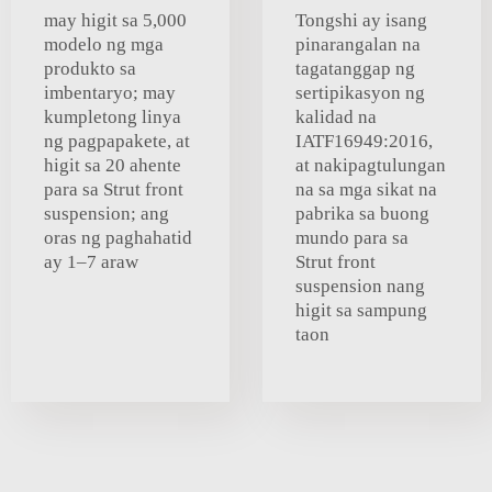
may higit sa 5,000
Tongshi ay isang
modelo ng mga
pinarangalan na
produkto sa
tagatanggap ng
imbentaryo; may
sertipikasyon ng
kumpletong linya
kalidad na
ng pagpapakete, at
IATF16949:2016,
higit sa 20 ahente
at nakipagtulungan
para sa Strut front
na sa mga sikat na
suspension; ang
pabrika sa buong
oras ng paghahatid
mundo para sa
ay 1–7 araw
Strut front
suspension nang
higit sa sampung
taon