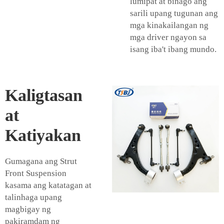
lumipat at binago ang
sarili upang tugunan ang
mga kinakailangan ng
mga driver ngayon sa
isang iba't ibang mundo.
Kaligtasan
at
Katiyakan
Gumagana ang Strut
Front Suspension
kasama ang katatagan at
talinhaga upang
magbigay ng
pakiramdam ng