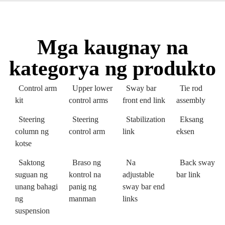
Mga kaugnay na
kategorya ng produkto
Control arm
Upper lower
Sway bar
Tie rod
kit
control arms
front end link
assembly
Steering
Steering
Stabilization
Eksang
column ng
control arm
link
eksen
kotse
Saktong
Braso ng
Na
Back sway
suguan ng
kontrol na
adjustable
bar link
unang bahagi
panig ng
sway bar end
ng
manman
links
suspension