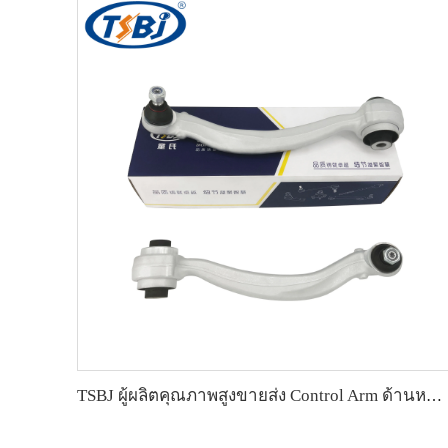
TSBJ ผู้ผลิตคุณภาพสูงขายส่ง Control Arm ด้านหน้าล่างสำหรับ Mercedes C series W204 OE 2043306711 2043303111