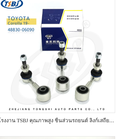
โรงงาน TSBJ คุณภาพสูง ชิ้นส่วนรถยนต์ ลิงก์เสถียรหลังซ้าย/ขวา สำหรับ Toyota Corolla ปี 19- รหัส OE: 48830-06090