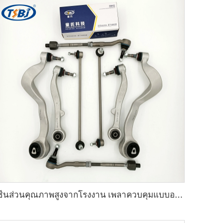
ชิ้นส่วนคุณภาพสูงจากโรงงาน เพลาควบคุมแบบอะลูมิเนียม สำหรับ BMW 7 Series E65/E66 OE 31126755836 33321096797 31126774831