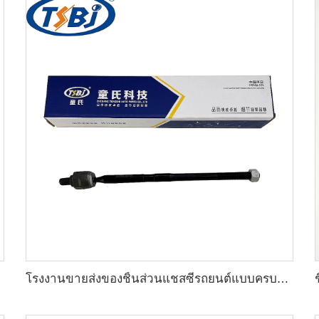
โรงงานขายส่งของชิ้นส่วนแชสซีรถยนต์แบบครบชุด เช่น ปลายแร็คสำหรับ Chevrolet Cruze 1.5 OE:22923846