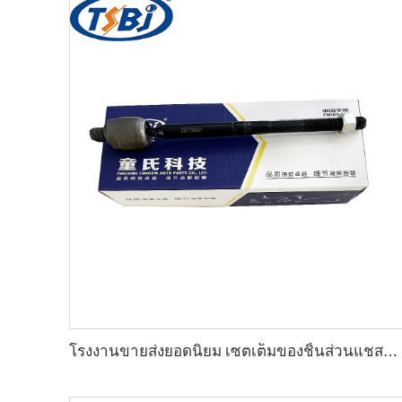
โรงงานขายส่งยอดนิยม เซตเต็มของชิ้นส่วนแชสซีรถยนต์ เช่น ชุดปลายแร็คสำหรับ Cadillac XTS OE:22776531