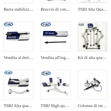
Barra stabilizzatrice
Braccio di controllo
TSBJ Alta Qualità Pezzi Auto Fabbrica Braccio Stabilizzatore Posteriore L/R per Toyota Corolla 19- OE: 48830-06090
Vendita al dettaglio in fabbrica di accessori per telaio auto completi come estremità del cardano per Cadillac XTS OE:22776531
Vendita all'ingrosso di parti del telaio auto complete come la barra finale per Chevrolet Cruze 1.5 OE: 22923846
Kit di alta qualità per parti auto originali in alluminio, come bracci di controllo per BMW Serie 7 E65/E66 OE 31126755836 33321096797 31126774831
TSBJ Alta qualità produttore all'ingrosso braccio inferiore anteriore per Mercedes C series W204 OE 2043306711 2043303111
TSBJ High quality wholesale manufacturer braccio inferiore anteriore per Mercedes-Benz M-CLASS (W166) 2011- OE 1663300107
Colonna di sterzo